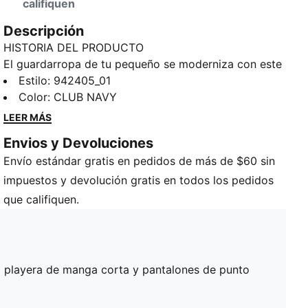
califiquen
Descripción
HISTORIA DEL PRODUCTO
El guardarropa de tu pequeño se moderniza con este
conjunto de 3 piezas: una playera de manga larga,
Estilo
:
942405_01
una playera de manga corta y pantalones de punto a
Color
:
CLUB NAVY
juego. Decorado con la marca PUMA, este conjunto
LEER MÁS
sin duda atraerá las miradas.
Envios y Devoluciones
DETALLES
Envío estándar gratis en pedidos de más de $60 sin
Incluye una playera de manga corta, una playera de
manga larga y pantalones
impuestos y devolución gratis en todos los pedidos
Parte superior: 60 % algodón, 40 % poliéster
que califiquen.
Parte inferior: 100 % poliéster
Detalles de la marca PUMA
a playera de manga corta y pantalones de punto