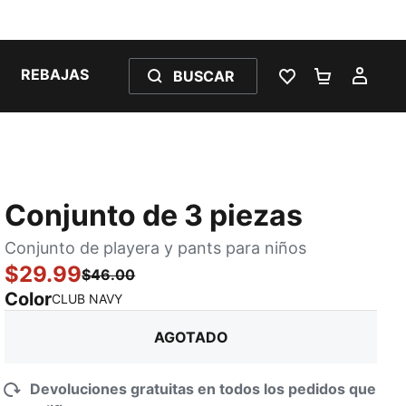
REBAJAS
BUSCAR
LISTA DE DESE
CARRITO 
MI C
Conjunto de 3 piezas
Conjunto de playera y pants para niños
$29.99
$46.00
Color
:
agotado
CLUB NAVY
AGOTADO
Devoluciones gratuitas en todos los pedidos que