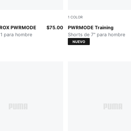
1
COLOR
PUMA BLACK
YROX PWRMODE
$75.00
PWRMODE Training
 1 para hombre
Shorts de 7" para hombre
NUEVO