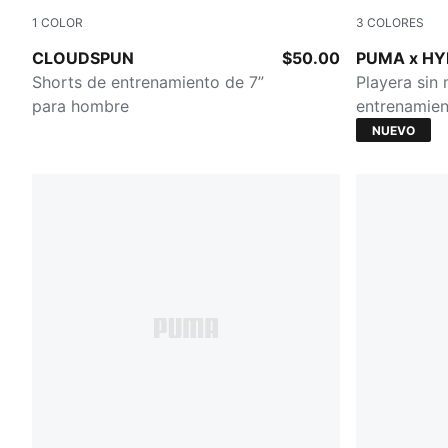
1
COLOR
3
COLORES
PUMA BLACK
Herb Garde
CLOUDSPUN
$50.00
PUMA x H
Shorts de entrenamiento de 7”
Playera sin
para hombre
entrenamie
NUEVO