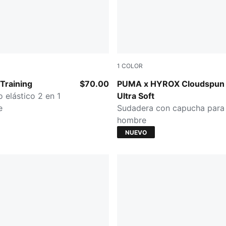
1
COLOR
CK
PUMA BLACK
raining
$70.00
PUMA x HYROX Cloudspun
o elástico 2 en 1
Ultra Soft
e
Sudadera con capucha para
hombre
NUEVO