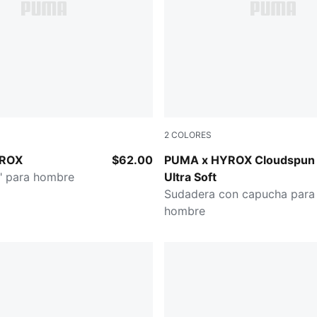
2
COLORES
CK
Light Gray Heather
YROX
$62.00
PUMA x HYROX Cloudspun
" para hombre
Ultra Soft
Sudadera con capucha para
hombre