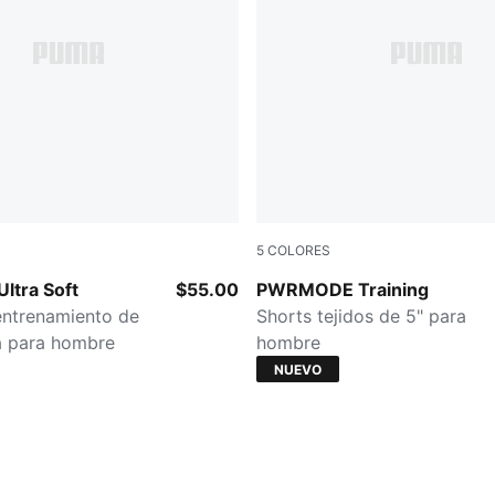
5
COLORES
CK
Créme De Mint
ltra Soft
$55.00
PWRMODE Training
entrenamiento de
Shorts tejidos de 5" para
a para hombre
hombre
NUEVO