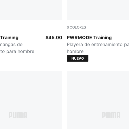
6
COLORES
CK
Inky Depths
raining
$45.00
PWRMODE Training
 mangas de
Playera de entrenamiento p
nto para hombre
hombre
NUEVO