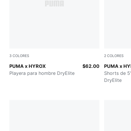
3
COLORES
2
COLORES
PUMA WHITE
PUMA BLA
PUMA x HYROX
$62.00
PUMA x H
Playera para hombre DryElite
Shorts de 5
DryElite