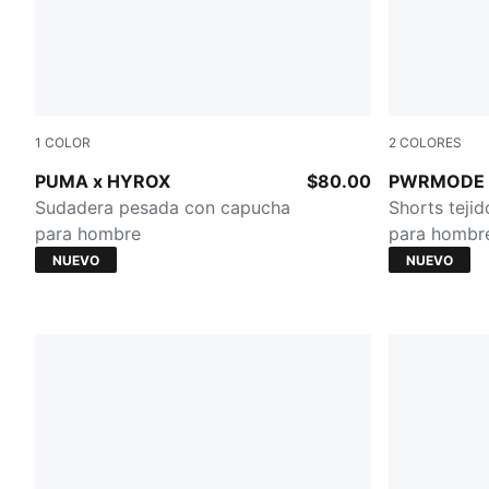
1
COLOR
2
COLORES
Herb Garden
PUMA BLA
PUMA x HYROX
$80.00
PWRMODE T
Sudadera pesada con capucha
Shorts tejid
para hombre
para hombr
NUEVO
NUEVO