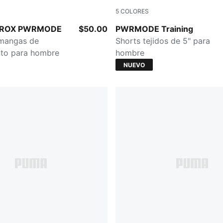
5
COLORES
n
PUMA BLACK
YROX PWRMODE
$50.00
PWRMODE Training
 mangas de
Shorts tejidos de 5" para
nto para hombre
hombre
NUEVO