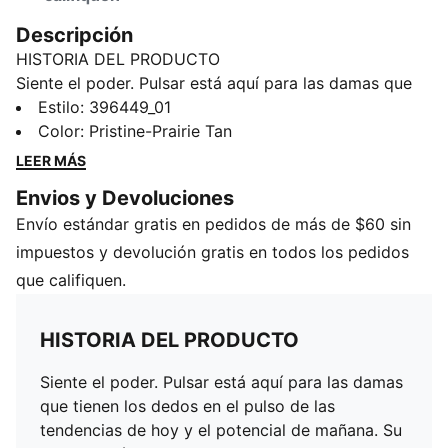
Descripción
HISTORIA DEL PRODUCTO
Siente el poder. ​Pulsar está aquí para las damas que
tienen los dedos en el pulso de las tendencias de hoy
Estilo
:
396449_01
y el potencial de mañana. Su diseño está inspirado en
Color
:
Pristine-Prairie Tan
las reinas del hip hop, desde principios de la década
LEER MÁS
de 2000 hasta la actualidad: su poderoso estilo, su
Envios y Devoluciones
actitud sin complejos y su éxito en la conformación de
Envío estándar gratis en pedidos de más de $60 sin
un movimiento cultural. El Wedge lo lleva al extremo
con un diseño de cuña progresiva inspirada en correr.
impuestos y devolución gratis en todos los pedidos
Este tenis está equipado con detalles de la marca
que califiquen.
PUMA en bajorrelieve que lo hace literalmente resaltar
con estilo.
HISTORIA DEL PRODUCTO
DETALLES
Bota baja
Siente el poder. ​Pulsar está aquí para las damas
Cierre con agujeta
que tienen los dedos en el pulso de las
Detalles de la marca PUMA
tendencias de hoy y el potencial de mañana. Su
Diseño de suela de cuña esculpida