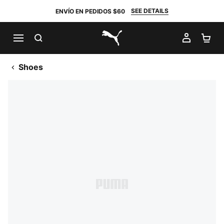
SEE DETAILS
ENVÍO EN PEDIDOS $60
BUSCAR
MI CUE
CA
PUMA.com
Shoes