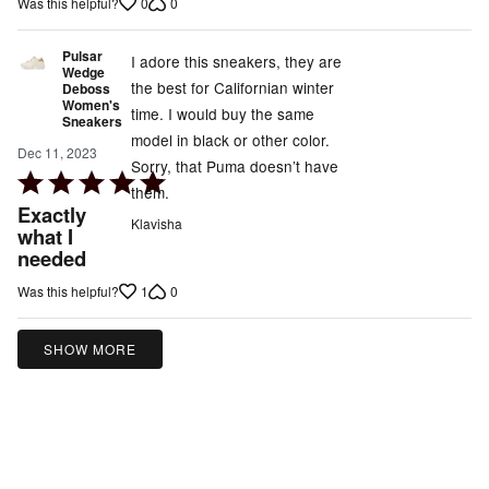
0
0
Was this helpful?
of
5
Pulsar
I adore this sneakers, they are
Wedge
the best for Californian winter
Deboss
Women's
time. I would buy the same
Sneakers
model in black or other color.
Dec 11, 2023
Sorry, that Puma doesn’t have
Rated
them.
5
Exactly
Klavisha
out
what I
needed
of
5
1
0
Was this helpful?
SHOW MORE