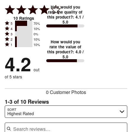
How would you
rate the quality of
this product?
:
4.1
/
10
Ratings
5.0
Rated
5
70%
Rated
4
10%
5
Rated
3
0%
4
stars
Rated
2
10%
3
stars
How would you
by
Rated
1
10%
2
stars
rate the value of
by
70%
1
this product?
:
4.0
/
stars
by
4.2
10%
of
5.0
stars
by
0%
of
reviewers
by
10%
of
reviewers
out
10%
of
reviewers
of
of 5 stars
reviewers
reviewers
0 Customer Photos
1-3 of 10 Reviews
Search reviews…
SORT
Highest Rated