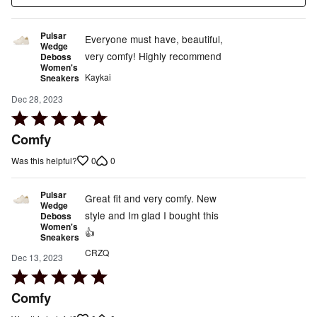
Pulsar
Everyone must have, beautiful,
Wedge
very comfy! Highly recommend
Deboss
Women's
Kaykai
Sneakers
Dec 28, 2023
Rated
5
Comfy
out
0
0
Was this helpful?
of
5
Pulsar
Great fit and very comfy. New
Wedge
style and Im glad I bought this
Deboss
Women's
👍
Sneakers
CRZQ
Dec 13, 2023
Rated
5
Comfy
out