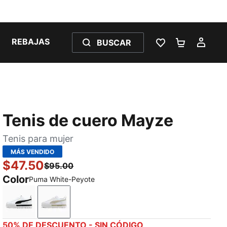
REBAJAS
BUSCAR
LISTA DE DESE
CARRITO 
MI C
Tenis de cuero Mayze
Tenis para mujer
MÁS VENDIDO
$47.50
$95.00
Color
Puma White-Peyote
Puma White-Puma Black
Puma White-Peyote
50% DE DESCUENTO - SIN CÓDIGO