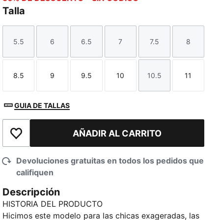
Talla
5.5
6
6.5
7
7.5
8
Talla
Talla
Talla
Talla
Talla
Talla
8.5
9
9.5
10
10.5
11
Talla
Talla
Talla
Talla
Talla
Talla
GUIA DE TALLAS
AÑADIR AL CARRITO
Añadir a la lista de deseos
Devoluciones gratuitas en todos los pedidos que
califiquen
Descripción
HISTORIA DEL PRODUCTO
Hicimos este modelo para las chicas exageradas, las