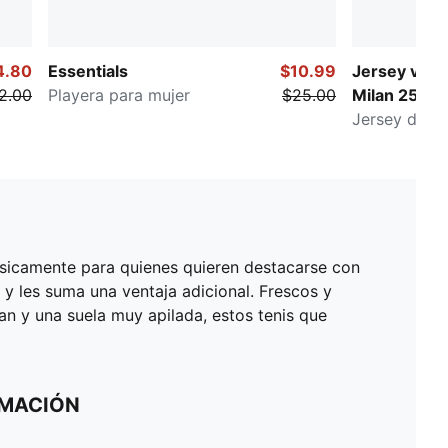
4.80
Essentials
$10.99
Jersey visit
2.00
Playera para mujer
$25.00
Milan 25/26
Jersey de fu
básicamente para quienes quieren destacarse con
 y les suma una ventaja adicional. Frescos y
an y una suela muy apilada, estos tenis que
RMACIÓN