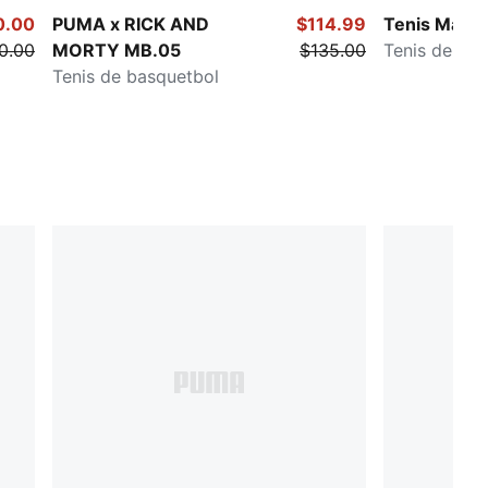
0.00
PUMA x RICK AND
$114.99
Tenis MagM
0.00
MORTY MB.05
$135.00
Tenis de run
Tenis de basquetbol