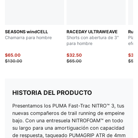
SEASONS windCELL
RACEDAY ULTRAWEAVE
Run 
Chamarra para hombre
Shorts con abertura de 3"
Play
para hombre
efec
hom
$65.00
$32.50
$39
$130.00
$65.00
$50
HISTORIA DEL PRODUCTO
Presentamos los PUMA Fast-Trac NITRO™ 3, tus
nuevas compañeros de trail running de empeine
bajo. Con una entresuela NITROFOAM™ en todo
su largo para una amortiguación con capacidad
de respuesta, taqueado PUMAGRIP ATR de 4mm