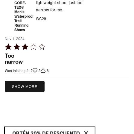
lightweight shoe, just too
GORE-
TEX®
narrow for me.
Men's
Waterproof
WC29
Trail
Running
Shoes
Nov 1, 2024
Rated
3
Too
out
narrow
of
3
6
Was this helpful?
5
SHOW MORE
OBTÉN 20% DE DESCUENTO