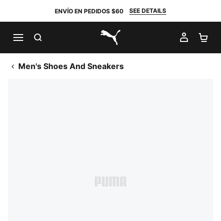
SEE DETAILS
ENVÍO EN PEDIDOS $60
BUSCAR
MI CUE
CA
PUMA.com
Men's Shoes And Sneakers