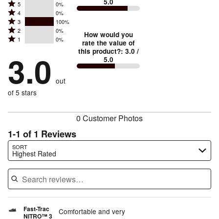
5.0
Rated
5
0%
Rated
4
0%
5
Rated
3
100%
4
stars
Rated
2
0%
3
stars
How would you
by
Rated
1
0%
2
stars
rate the value of
by
0%
1
this product?
:
3.0
/
stars
by
3.0
0%
of
5.0
stars
by
100%
of
reviewers
by
0%
of
reviewers
out
0%
of
reviewers
of
of 5 stars
reviewers
reviewers
0 Customer Photos
1-1 of 1 Reviews
Search reviews…
SORT
Highest Rated
Fast-Trac
Comfortable and very
NITRO™ 3