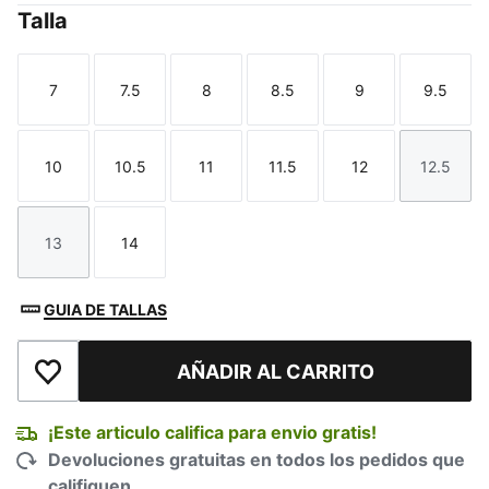
Talla
7
7.5
8
8.5
9
9.5
Talla
Talla
Talla
Talla
Talla
Talla
10
10.5
11
11.5
12
12.5
Talla
Talla
Talla
Talla
Talla
Talla
13
14
Talla
Talla
GUIA DE TALLAS
AÑADIR AL CARRITO
Añadir a la lista de deseos
¡Este articulo califica para envio gratis!
Devoluciones gratuitas en todos los pedidos que
califiquen