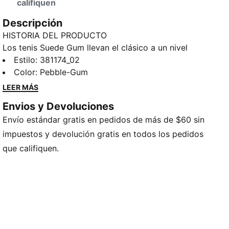
califiquen
Descripción
HISTORIA DEL PRODUCTO
Los tenis Suede Gum llevan el clásico a un nivel
completamente nuevo. El PUMA Suede original llegó
Estilo
:
381174_02
a la escena por primera vez en 1968 y, desde
Color
:
Pebble-Gum
entonces, ha sido lucido por figuras icónicas de
LEER MÁS
todas las décadas y generaciones. Este modelo
Envios y Devoluciones
renovado adopta el estilo vintage con empeine de
Envío estándar gratis en pedidos de más de $60 sin
gamuza de primera clase, un destello de la marca
metálica y una suela de goma genuina.
impuestos y devolución gratis en todos los pedidos
DETALLES
que califiquen.
Bota corta
Empeine de gamuza
Forro sintético
Mediasuela de goma de caucho
Suela de goma
Cierre con agujetas