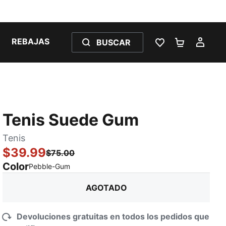
REBAJAS
BUSCAR
LISTA DE DESE
CARRITO 
MI C
Tenis Suede Gum
Tenis
$39.99
$75.00
Color
:
agotado
Pebble-Gum
AGOTADO
Devoluciones gratuitas en todos los pedidos que