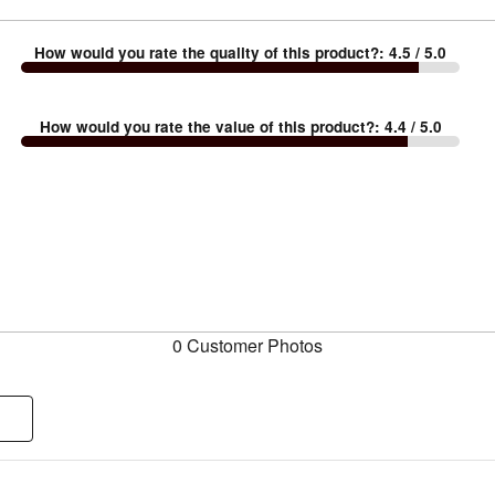
How would you rate the quality of this product?
:
4.5
/ 5.0
How would you rate the value of this product?
:
4.4
/ 5.0
0 Customer Photos