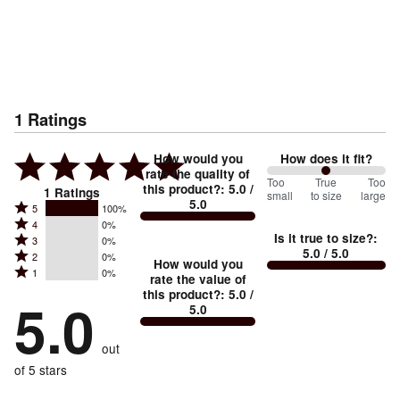
1
Ratings
How would you
How does it fit?
rate the quality of
100
Too
%
True
Too
this product?
:
5.0
/
1
Ratings
small
to size
large
5.0
between
Rated
5
100%
Rated
Too
4
0%
5
Is it true to size?
:
Rated
3
0%
4
small
stars
5.0
/ 5.0
Rated
2
0%
3
stars
How would you
by
and
Rated
1
0%
2
stars
rate the value of
by
100%
True
1
this product?
:
5.0
/
stars
by
5.0
0%
of
5.0
stars
to
by
0%
of
reviewers
by
size
0%
of
reviewers
out
0%
of
reviewers
of
of 5 stars
reviewers
reviewers