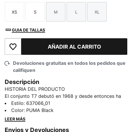
XS
S
M
L
XL
Talla
Talla
Talla
Talla
Talla
GUIA DE TALLAS
AÑADIR AL CARRITO
Añadir a la lista de deseos
Devoluciones gratuitas en todos los pedidos que
califiquen
Descripción
HISTORIA DEL PRODUCTO
El conjunto T7 debutó en 1968 y desde entonces ha
cambiado las reglas del juego. Con sus característicos
Estilo
:
637066_01
paneles laterales, sus líneas limpias y el inconfundible
Color
:
PUMA Black
ADN de PUMA, el T7 se ha convertido en un icono.
LEER MÁS
Esta temporada hemos amplificado el clásico con una
Envios y Devoluciones
paleta de colores atrevida, una gama de cortes