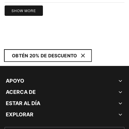
5
SHOW MORE
OBTÉN 20% DE DESCUENTO
APOYO
ACERCA DE
ESTAR AL DÍA
EXPLORAR