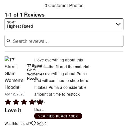
0 Customer Photos
1-1 of 1 Reviews
Search reviews…
SORT
Highest Rated
I love everything about this
T7 Street
jacket—the fit and the material.
Glam
I love everything about Puma
Women's
Hoodie
and will continue to shop here.
It takes Puma a considerable
amount of time to restock
Apr 12, 2026
Rated
items.
5
Love it
Lisa L
out
VERIFIED PURCHASER
of
0
0
Was this helpful?