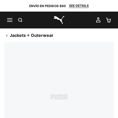
SEE DETAILS
ENVÍO EN PEDIDOS $60
BUSCAR
MI CUE
CA
PUMA.com
Jackets + Outerwear