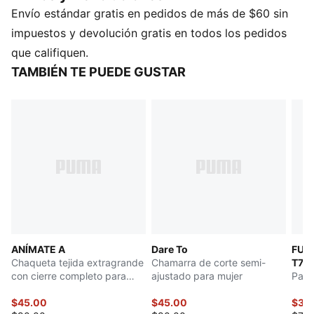
Envío estándar gratis en pedidos de más de $60 sin
relajados y recortados, y un icono PUMA Cat
oversized para darle un toque extra de actitud. Los
impuestos y devolución gratis en todos los pedidos
detalles característicos, como las costuras en
que califiquen.
contraste y los orificios para los pulgares en los
TAMBIÉN TE PUEDE GUSTAR
puños, hacen que esta sudadera con capucha
destaque.
CARACTERÍSTICAS Y BENEFICIOS
Fabricada con al menos un 50 % de materiales
reciclados.
DETALLES
Corte: semi-ajustado
Material principal: jersey simple
Capucha
Mangas largas
ANÍMATE A
Dare To
FUT
Orificios para los pulgares
Chaqueta tejida extragrande
Chamarra de corte semi-
T7
Largo: corto
con cierre completo para
ajustado para mujer
Pant
mujer
$45.00
$45.00
$35