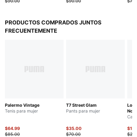
$90.00
$90.00
$70.
PRODUCTOS COMPRADOS JUNTOS
FRECUENTEMENTE
Palermo Vintage
T7 Street Glam
Logo
Tenis para mujer
Pants para mujer
No. 
Cami
$64.99
$35.00
$10
$85.00
$70.00
$20.