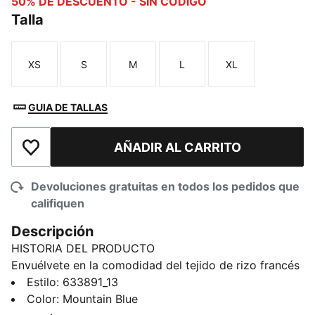
50% DE DESCUENTO - SIN CÓDIGO
Talla
XS
S
M
L
XL
Talla
Talla
Talla
Talla
Talla
GUIA DE TALLAS
AÑADIR AL CARRITO
Añadir a la lista de deseos
Devoluciones gratuitas en todos los pedidos que
califiquen
Descripción
HISTORIA DEL PRODUCTO
Envuélvete en la comodidad del tejido de rizo francés
oversize Diseñada con un corte holgado, esta
Estilo
:
633891_13
sudadera con capucha es perfecta para llevar a capas
Color
:
Mountain Blue