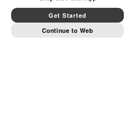
YouTube
Twitter
Pinterest
Instagram
Facebo
© PUMA NORTH AMERICA, INC.
IMPRINT AND LEGAL DATA