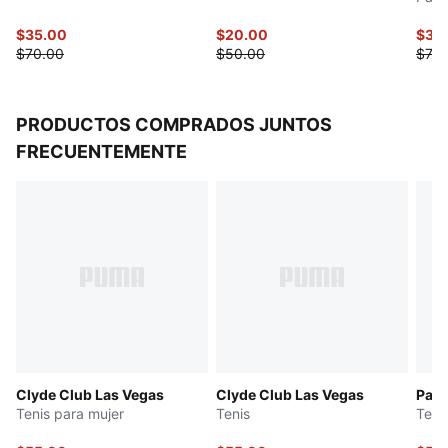
$35.00
$20.00
$35
$70.00
$50.00
$70.
PRODUCTOS COMPRADOS JUNTOS
FRECUENTEMENTE
Clyde Club Las Vegas
Clyde Club Las Vegas
Pale
Tenis para mujer
Tenis
Teni