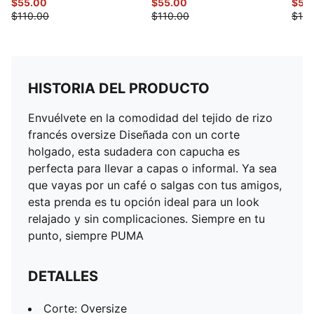
$55.00
$55.00
$50
$110.00
$110.00
$100
HISTORIA DEL PRODUCTO
Envuélvete en la comodidad del tejido de rizo
francés oversize Diseñada con un corte
holgado, esta sudadera con capucha es
perfecta para llevar a capas o informal. Ya sea
que vayas por un café o salgas con tus amigos,
esta prenda es tu opción ideal para un look
relajado y sin complicaciones. Siempre en tu
punto, siempre PUMA
DETALLES
Corte: Oversize