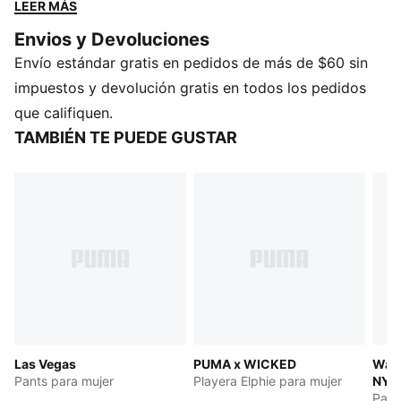
o informal. Ya sea que vayas por un café o salgas con
LEER MÁS
tus amigos, esta prenda es tu opción ideal para un
Envios y Devoluciones
look relajado y sin complicaciones. Siempre en tu
Envío estándar gratis en pedidos de más de $60 sin
punto, siempre PUMA
DETALLES
impuestos y devolución gratis en todos los pedidos
Corte: Oversize
que califiquen.
Material principal: tejido de rizo francés
TAMBIÉN TE PUEDE GUSTAR
Con capucha
Manga larga
Bolsillos: Bolsillo tipo canguro
Las Vegas
PUMA x WICKED
Ward
Pants para mujer
Playera Elphie para mujer
NYC
Pant