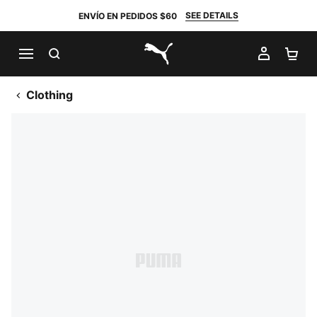
SEE DETAILS
ENVÍO EN PEDIDOS $60
BUSCAR
MI CUE
CA
PUMA.com
Clothing