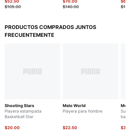
$52.50
$70.00
$67.
$105.00
$140.00
$135
PRODUCTOS COMPRADOS JUNTOS
FRECUENTEMENTE
Shooting Stars
Melo World
Melo
Playera estampada
Playera para hombre
Suda
Basketball Star
basq
$20.00
$22.50
$39