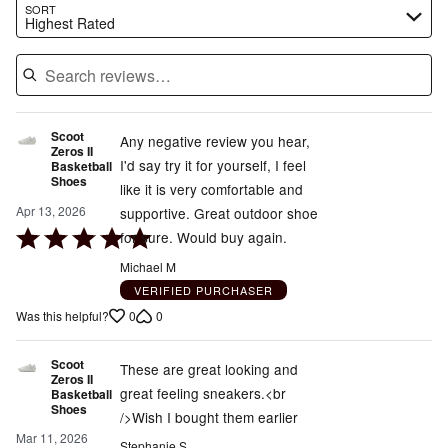
Search reviews…
SORT
Highest Rated
Scoot
Any negative review you hear,
Zeros II
I'd say try it for yourself, I feel
Basketball
Shoes
like it is very comfortable and
Apr 13, 2026
supportive. Great outdoor shoe
Rated
for sure. Would buy again.
5
Michael M
out
VERIFIED PURCHASER
of
0
0
Was this helpful?
5
Scoot
These are great looking and
Zeros II
great feeling sneakers.<br
Basketball
Shoes
/>Wish I bought them earlier
Mar 11, 2026
Stephanie S