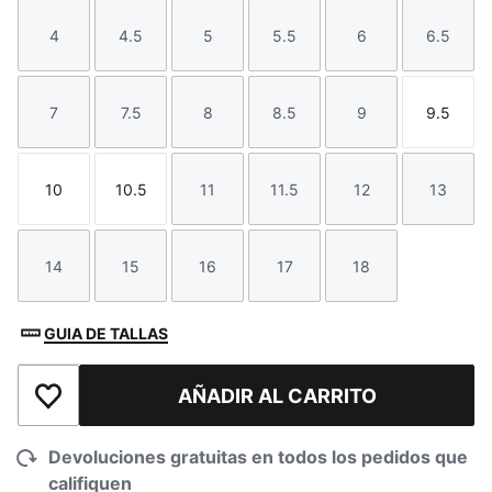
4
4.5
5
5.5
6
6.5
Talla
Talla
Talla
Talla
Talla
Talla
7
7.5
8
8.5
9
9.5
Talla
Talla
Talla
Talla
Talla
Talla
10
10.5
11
11.5
12
13
Talla
Talla
Talla
Talla
Talla
Talla
14
15
16
17
18
Talla
Talla
Talla
Talla
Talla
GUIA DE TALLAS
AÑADIR AL CARRITO
Añadir a la lista de deseos
Devoluciones gratuitas en todos los pedidos que
califiquen