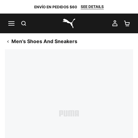
SEE DETAILS
ENVÍO EN PEDIDOS $60
BUSCAR
MI CUE
CA
PUMA.com
Men's Shoes And Sneakers