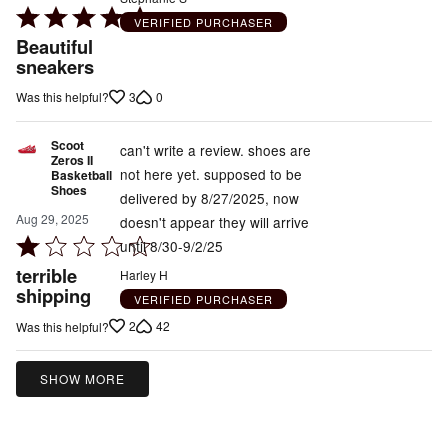
Rated
VERIFIED PURCHASER
5
Beautiful
out
sneakers
of
3
0
Was this helpful?
5
Scoot
can't write a review. shoes are
Zeros II
not here yet. supposed to be
Basketball
Shoes
delivered by 8/27/2025, now
Aug 29, 2025
doesn't appear they will arrive
Rated
until 8/30-9/2/25
1
terrible
Harley H
out
shipping
VERIFIED PURCHASER
of
2
42
Was this helpful?
5
SHOW MORE