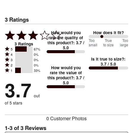
3
Ratings
How would you
How does it fit?
rate the quality of
67
Too
%
True
Too
this product?
:
3.7
/
3
Ratings
small
to size
large
5.0
between
Rated
5
67%
Rated
Too
4
0%
5
Is it true to size?
:
Rated
3
0%
4
small
stars
3.7
/ 5.0
Rated
2
0%
3
stars
How would you
by
and
Rated
1
33%
2
stars
rate the value of
by
67%
True
1
this product?
:
3.7
/
stars
by
3.7
0%
of
5.0
stars
to
by
0%
of
reviewers
by
size
0%
of
reviewers
out
33%
of
reviewers
of
of 5 stars
reviewers
reviewers
0 Customer Photos
1-3 of 3 Reviews