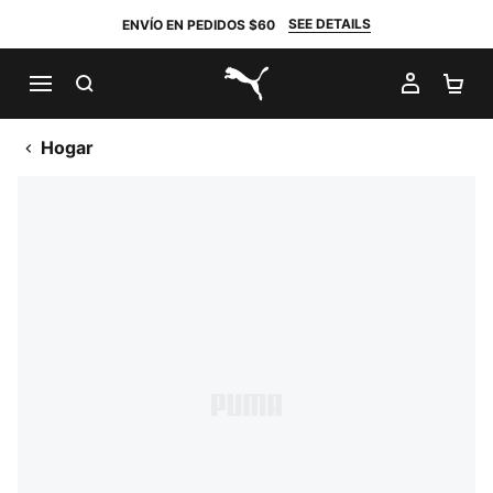
SEE DETAILS
ENVÍO EN PEDIDOS $60
BUSCAR
MI CUE
CA
PUMA.com
Hogar