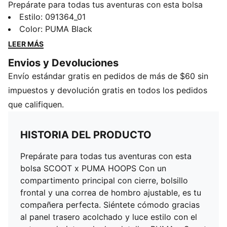
Prepárate para todas tus aventuras con esta bolsa
SCOOT x PUMA HOOPS Con un compartimento
Estilo
:
091364_01
principal con cierre, bolsillo frontal y una correa de
Color
:
PUMA Black
hombro ajustable, es tu compañera perfecta. Siéntete
LEER MÁS
cómodo gracias al panel trasero acolchado y luce
Envios y Devoluciones
estilo con el estampado integral y los detalles PUMA y
Envío estándar gratis en pedidos de más de $60 sin
Scoot en negro mate.
CARACTERÍSTICAS Y BENEFICIOS
impuestos y devolución gratis en todos los pedidos
Producto fabricado con al menos un 50% de
que califiquen.
materiales reciclados
DETALLES
HISTORIA DEL PRODUCTO
Compartimento principal con cierre
Correa ajustable
Prepárate para todas tus aventuras con esta
Bolsillo frontal con solapa
bolsa SCOOT x PUMA HOOPS Con un
Panel trasero acolchado
compartimento principal con cierre, bolsillo
Estampado integral
frontal y una correa de hombro ajustable, es tu
Detalles Scoot y PUMA en mate, en la parte delantera
compañera perfecta. Siéntete cómodo gracias
Dimensiones: 6 x 15,5 x 20cm
al panel trasero acolchado y luce estilo con el
Volumen: 2,5 litros