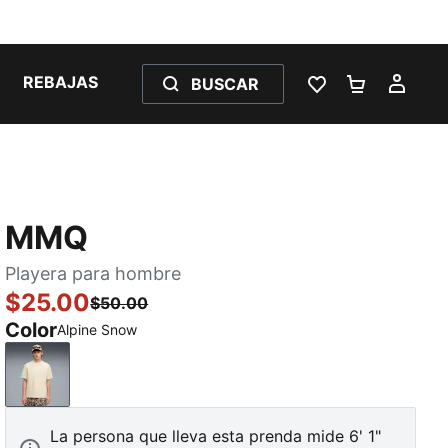
REBAJAS
BUSCAR
LISTA DE DESE
CARRITO 
MI C
MMQ
Playera para hombre
$25.00
$50.00
Color
Alpine Snow
Alpine Snow
La persona que lleva esta prenda mide 6' 1"