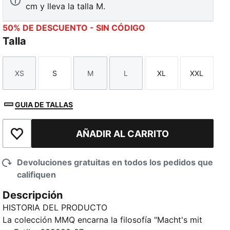
cm y lleva la talla M.
50% DE DESCUENTO - SIN CÓDIGO
Talla
XS
S
M
L
XL
XXL
Talla
Talla
Talla
Talla
Talla
Talla
GUIA DE TALLAS
AÑADIR AL CARRITO
Añadir a la lista de deseos
Devoluciones gratuitas en todos los pedidos que
califiquen
Descripción
HISTORIA DEL PRODUCTO
La colección MMQ encarna la filosofía "Macht's mit