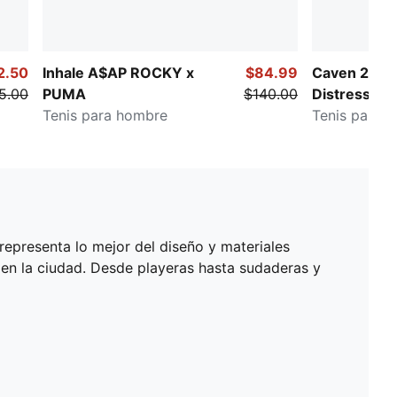
2.50
Inhale A$AP ROCKY x
$84.99
Caven 2.0 
5.00
PUMA
$140.00
Distressed
Tenis para hombre
Tenis para 
representa lo mejor del diseño y materiales
n la ciudad. Desde playeras hasta sudaderas y