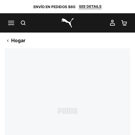
SEE DETAILS
ENVÍO EN PEDIDOS $60
BUSCAR
MI CUE
CA
PUMA.com
Hogar