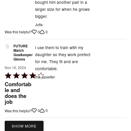
of
bought him another pair in a
5
larger size for when he grows
bigger.
Jutta
0
0
Was this helpful?
FUTURE
I use them to train with my
Match
daughter so they work prefect
Goalkeeper
Gloves
for me. They fit and are
Nov 16, 2024
comfortable.
Rated
the_upsetter
4
Comfortab
out
le and
does the
of
job
5
0
0
Was this helpful?
SHOW MORE