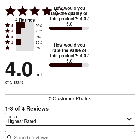
How would you
rate the quality of
this product?
:
4.0
/
4
Ratings
5.0
Rated
5
50%
Rated
4
25%
5
Rated
3
0%
4
stars
Rated
2
25%
3
stars
How would you
by
Rated
1
0%
2
stars
rate the value of
by
50%
1
this product?
:
4.0
/
stars
by
4.0
25%
of
5.0
stars
by
0%
of
reviewers
by
25%
of
reviewers
out
0%
of
reviewers
of
of 5 stars
reviewers
reviewers
0 Customer Photos
1-3 of 4 Reviews
Search reviews…
SORT
Highest Rated