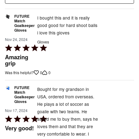
FUTURE
I bought this and it is really
Match
good good for hard shoot balls
Goalkeeper
Gloves
i love this gloves
Nov 24, 2024
Gloves
Rated
5
Amazing
out
grip
of
0
0
Was this helpful?
5
FUTURE
Bought for my grandson in
Match
USA, ordered from overseas.
Goalkeeper
Gloves
He plays a lot of soccer as
Nov 17, 2024
goalie with two teams. He
Rated
asked me to buy them, says he
5
loves them and that they are
Very good!
out
very comfortable to wear. I