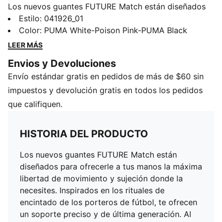
Los nuevos guantes FUTURE Match están diseñados
para ofrecerle a tus manos la máxima libertad de
Estilo
:
041926_01
movimiento y sujeción donde la necesites. Inspirados
Color
:
PUMA White-Poison Pink-PUMA Black
en los rituales de encintado de los porteros de fútbol,
LEER MÁS
te ofrecen un soporte preciso y de última generación.
Envios y Devoluciones
Al utilizar materiales con diferentes elasticidades y
Envío estándar gratis en pedidos de más de $60 sin
grosores, cada parte del guante se beneficia de un
tratamiento específico, para llevar tu rendimiento al
impuestos y devolución gratis en todos los pedidos
máximo.
que califiquen.
DETALLES
Palma de látex súper suave de 3mm, para un buen
HISTORIA DEL PRODUCTO
agarre y durabilidad
Corte negativo
Los nuevos guantes FUTURE Match están
Material textil, para un excelente confort
diseñados para ofrecerle a tus manos la máxima
Dorso de látex, para mayor flexibilidad y mejora en la
libertad de movimiento y sujeción donde la
potencia de los lanzamientos de puño
necesites. Inspirados en los rituales de
Envoltura del pulgar, que aumenta el contacto entre el
encintado de los porteros de fútbol, te ofrecen
látex y el balón
un soporte preciso y de última generación. Al
Correa de látex de largo completo, para un cierre