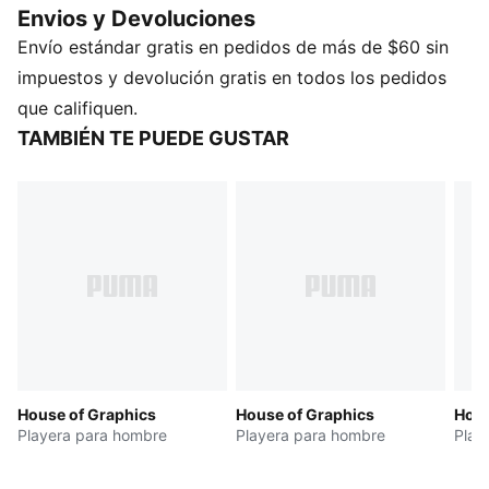
Envios y Devoluciones
Vayas donde vayas, estas estampas realzan tu look
Envío estándar gratis en pedidos de más de $60 sin
con un toque moderno y natural.
CARACTERÍSTICAS Y BENEFICIOS
impuestos y devolución gratis en todos los pedidos
Producto fabricado con al menos un 20 % de
que califiquen.
materiales reciclados
TAMBIÉN TE PUEDE GUSTAR
DETALLES
Corte: Cuadrado
Material principal: Jersey simple
Cuello: Cuello redondo
Manga corta
Largo: regular
House of Graphics
House of Graphics
Hous
Playera para hombre
Playera para hombre
Play