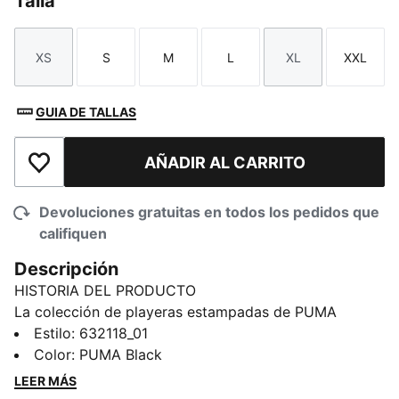
Talla
XS
S
M
L
XL
XXL
Talla
Talla
Talla
Talla
Talla
Talla
GUIA DE TALLAS
AÑADIR AL CARRITO
Añadir a la lista de deseos
Devoluciones gratuitas en todos los pedidos que
califiquen
Descripción
HISTORIA DEL PRODUCTO
La colección de playeras estampadas de PUMA
combina estampas creativas con un estilo sencillo,
Estilo
:
632118_01
dando como resultado prendas cómodas que marcan
Color
:
PUMA Black
la diferencia. Desde motivos abstractos hasta logos
LEER MÁS
emblemáticos, cada diseño aporta un toque único.