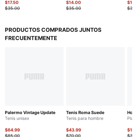
$17.50
$14.00
$14
$35.00
$35.00
$35
PRODUCTOS COMPRADOS JUNTOS
FRECUENTEMENTE
Palermo Vintage Update
Tenis Roma Suede
Hous
Tenis unisex
Tenis para hombre
Play
$64.99
$43.99
$15
$85.00
$70.00
$30