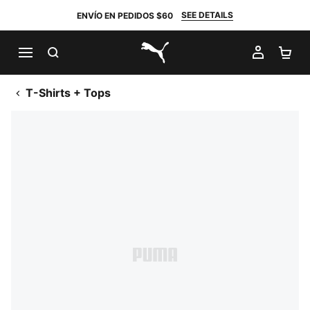
SEE DETAILS
ENVÍO EN PEDIDOS $60
BUSCAR
MI CUE
CA
PUMA.com
T-Shirts + Tops