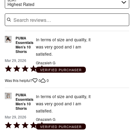
Highest Rated
PUMA
In terms of size and quality, it
Essentials
was very good and I am
Men's 10
Shorts
satisfied.
Mar 29, 2026
Ghazaleh G
Rated
VERIFIED PURCHASER
5
0
0
Was this helpful?
out
of
PUMA
5
In terms of size and quality, it
Essentials
was very good and I am
Men's 10
Shorts
satisfied.
Mar 29, 2026
Ghazaleh G
Rated
VERIFIED PURCHASER
5