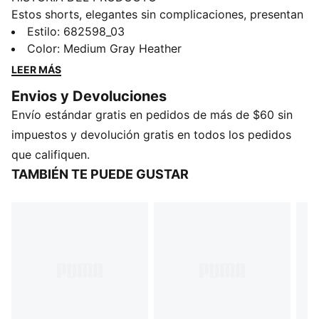
Estos shorts, elegantes sin complicaciones, presentan
el característico ícono PUMA Cat bordado y una
Estilo
:
682598_03
cintura elástica con cordones regulables internos para
Color
:
Medium Gray Heather
un ajuste personalizado. Perfecta para descansar en
LEER MÁS
casa o para actividades informales.
Envios y Devoluciones
CARACTERÍSTICAS Y BENEFICIOS
Envío estándar gratis en pedidos de más de $60 sin
Producto fabricado con al menos un 50 % de
materiales reciclados
impuestos y devolución gratis en todos los pedidos
DETALLES
que califiquen.
Ajuste regular
TAMBIÉN TE PUEDE GUSTAR
Tejido de felpa francesa
Largo a la rodilla
Altura media
Bolsillos laterales
Detalles de la marca PUMA