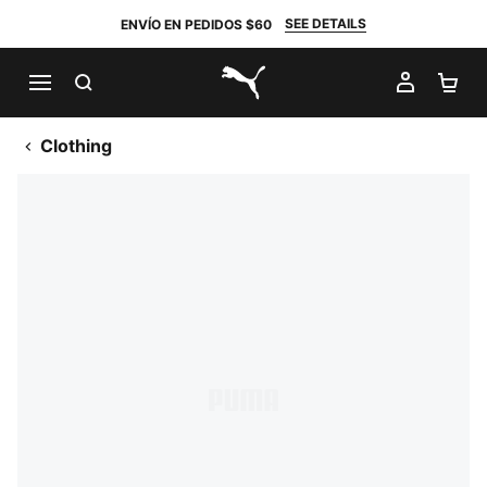
SEE DETAILS
ENVÍO EN PEDIDOS $60
BUSCAR
MI CUE
CA
PUMA.com
Clothing