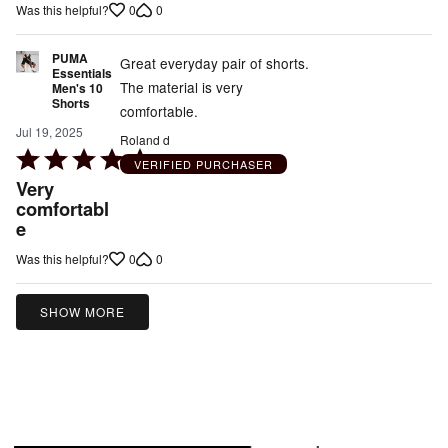
0
0
Was this helpful?
out
of
PUMA
5
Great everyday pair of shorts.
Essentials
The material is very
Men's 10
Shorts
comfortable.
Jul 19, 2025
Roland d
Rated
VERIFIED PURCHASER
5
Very
out
comfortabl
e
of
5
0
0
Was this helpful?
SHOW MORE