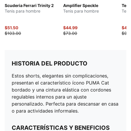
Scuderia Ferrari Trinity 2
Amplifier Speckle
Teni
Tenis para hombre
Tenis para hombre
Teni
$51.50
$44.99
$46
$103.00
$73.00
$93
HISTORIA DEL PRODUCTO
Estos shorts, elegantes sin complicaciones,
presentan el característico ícono PUMA Cat
bordado y una cintura elástica con cordones
regulables internos para un ajuste
personalizado. Perfecta para descansar en casa
o para actividades informales.
CARACTERÍSTICAS Y BENEFICIOS