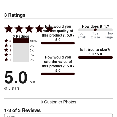
3
Ratings
How would you
How does it fit?
rate the quality of
100
Too
%
True
Too
this product?
:
5.0
/
3
Ratings
small
to size
large
5.0
between
Rated
5
100%
Rated
Too
4
0%
5
Is it true to size?
:
Rated
3
0%
4
small
stars
5.0
/ 5.0
Rated
2
0%
3
stars
How would you
by
and
Rated
1
0%
2
stars
rate the value of
by
100%
True
1
this product?
:
5.0
/
stars
by
5.0
0%
of
5.0
stars
to
by
0%
of
reviewers
by
size
0%
of
reviewers
out
0%
of
reviewers
of
of 5 stars
reviewers
reviewers
0 Customer Photos
1-3 of 3 Reviews
Search reviews…
SORT