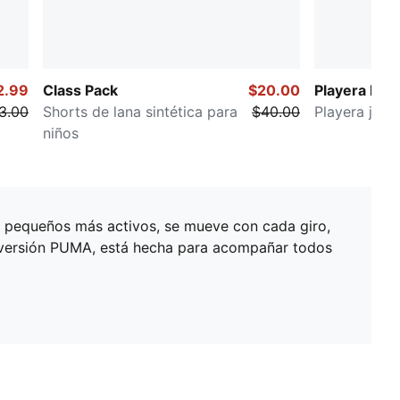
2.99
Class Pack
$20.00
Playera Ess
3.00
Shorts de lana sintética para
$40.00
Playera juven
niños
os pequeños más activos, se mueve con cada giro,
e diversión PUMA, está hecha para acompañar todos