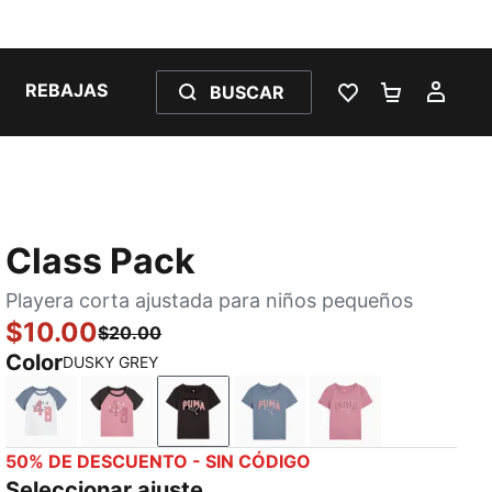
REBAJAS
BUSCAR
LISTA DE DESE
CARRITO 
MI C
Class Pack
Playera corta ajustada para niños pequeños
$10.00
$20.00
Color
DUSKY GREY
PUMA WHITE
POISED PINK
DUSKY GREY
COOL BLUE
POISED PINK
50% DE DESCUENTO - SIN CÓDIGO
Seleccionar ajuste