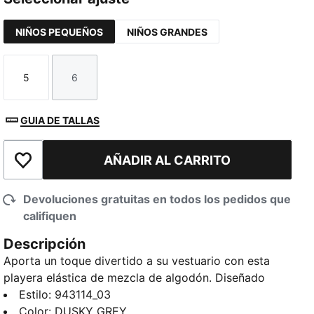
NIÑOS PEQUEÑOS
NIÑOS GRANDES
5
6
Talla
Talla
GUIA DE TALLAS
AÑADIR AL CARRITO
Añadir a la lista de deseos
Devoluciones gratuitas en todos los pedidos que
califiquen
Descripción
Aporta un toque divertido a su vestuario con esta
playera elástica de mezcla de algodón. Diseñado
para los pequeños más activos, se mueve con cada
Estilo
:
943114_03
giro, salto y voltereta, perfecto para salir a jugar o
Color
:
DUSKY GREY