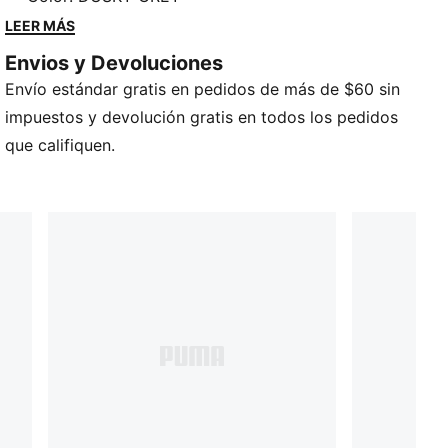
para aventuras en el parque. Suave, flexible y
LEER MÁS
rebosante de diversión PUMA, está hecha para
Envios y Devoluciones
acompañar todos sus grandes momentos
Envío estándar gratis en pedidos de más de $60 sin
preescolares.
impuestos y devolución gratis en todos los pedidos
que califiquen.