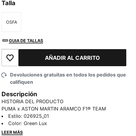
Talla
OSFA
Talla
GUIA DE TALLAS
AÑADIR AL CARRITO
Añadir a la lista de deseos
Devoluciones gratuitas en todos los pedidos que
califiquen
Descripción
HISTORIA DEL PRODUCTO
PUMA x ASTON MARTIN ARAMCO F1® TEAM
presenta una colección de ropa para aficionados que
Estilo
:
026925_01
combina un diseño de alto rendimiento con
Color
:
Green Lux
versatilidad para el día a día. Encabezada por el
LEER MÁS