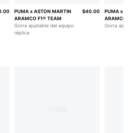
0.00
PUMA x ASTON MARTIN
$40.00
PUMA x AS
ARAMCO F1® TEAM
ARAMCO F1
Gorra ajustable del equipo
Gorra ajusta
réplica