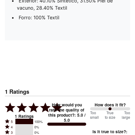
Exterior: 40.10% Sintético, 31.50% Piel de
vacuno, 28.40% Textil
Forro: 100% Textil
1
Ratings
How would you
How does it fit?
rate the quality of
100
Too
%
True
Too
this product?
:
5.0
/
1
Ratings
small
to size
large
5.0
between
Rated
5
100%
Rated
Too
4
0%
5
Is it true to size?
:
Rated
3
0%
4