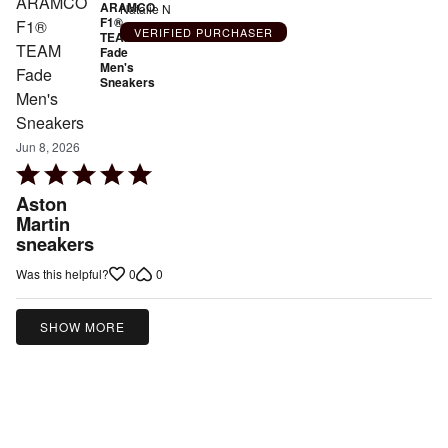
ARAMCO
Natalie N
F1®
VERIFIED PURCHASER
TEAM
Fade
Men's
Sneakers
Jun 8, 2026
Rated
5
Aston
out
Martin
sneakers
of
5
0
0
Was this helpful?
SHOW MORE