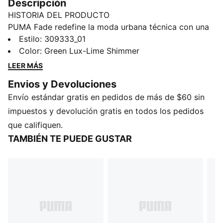
Descripción
HISTORIA DEL PRODUCTO
PUMA Fade redefine la moda urbana técnica con una
silueta audaz y esculpida. Esta versión rinde homenaje
Estilo
:
309333_01
a la colección PUMA x ASTON MARTIN ARAMCO F1®
Color
:
Green Lux-Lime Shimmer
TEAM con colores y detalles emblemáticos. Diseñado
LEER MÁS
con un empeine en capas para una apariencia
Envios y Devoluciones
dinámica, también cuenta con una entresuela
Envío estándar gratis en pedidos de más de $60 sin
esculpida y acolchada que combina funcionalidad con
estilo cotidiano.
impuestos y devolución gratis en todos los pedidos
DETALLES
que califiquen.
Ancho: regular
TAMBIÉN TE PUEDE GUSTAR
Tipo de puntera: redondeada
Cierre: cordones
Tipo de talón: plano
Detalles de marca compartida