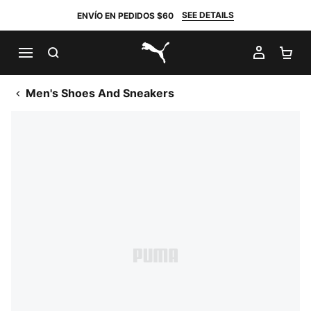
SEE DETAILS
ENVÍO EN PEDIDOS $60
BUSCAR
MI CUE
CA
PUMA.com
Men's Shoes And Sneakers