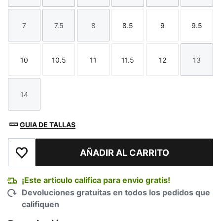
7
7.5
8
8.5
9
9.5
Talla
Talla
Talla
Talla
Talla
Talla
10
10.5
11
11.5
12
13
Talla
Talla
Talla
Talla
Talla
Talla
14
Talla
GUIA DE TALLAS
AÑADIR AL CARRITO
Añadir a la lista de deseos
¡Este articulo califica para envio gratis!
Devoluciones gratuitas en todos los pedidos que
califiquen