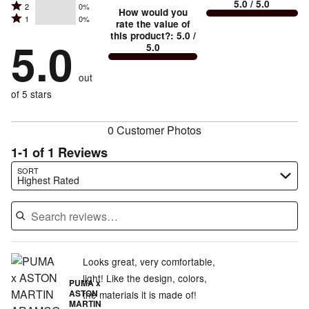
small
stars
5.0
/ 5.0
Rated
2
0%
3
stars
How would you
by
and
Rated
1
0%
2
stars
rate the value of
by
100%
True
1
this product?
:
5.0
/
stars
by
5.0
0%
of
5.0
stars
to
by
0%
of
reviewers
by
size
0%
of
reviewers
out
0%
of
reviewers
of
of 5 stars
reviewers
reviewers
0 Customer Photos
1-1 of 1 Reviews
Search reviews…
SORT
Highest Rated
Looks great, very comfortable,
light! Like the design, colors,
PUMA x
ASTON
the materials it is made of!
MARTIN