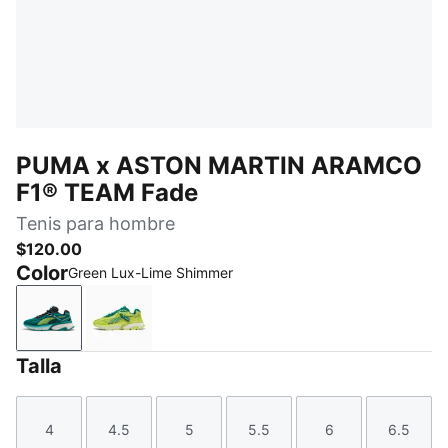
PUMA x ASTON MARTIN ARAMCO
F1® TEAM Fade
Tenis para hombre
$120.00
Color
Green Lux-Lime Shimmer
Green Lux-Lime Shimmer
Lime Shimmer-Green Lux
Talla
4
4.5
5
5.5
6
6.5
Talla
Talla
Talla
Talla
Talla
Talla