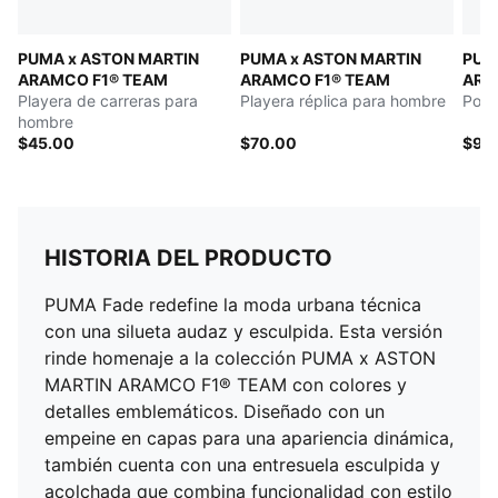
PUMA x ASTON MARTIN
PUMA x ASTON MARTIN
PUM
ARAMCO F1® TEAM
ARAMCO F1® TEAM
ARA
Playera de carreras para
Playera réplica para hombre
Polo
hombre
$45.00
$70.00
$90
HISTORIA DEL PRODUCTO
PUMA Fade redefine la moda urbana técnica
con una silueta audaz y esculpida. Esta versión
rinde homenaje a la colección PUMA x ASTON
MARTIN ARAMCO F1® TEAM con colores y
detalles emblemáticos. Diseñado con un
empeine en capas para una apariencia dinámica,
también cuenta con una entresuela esculpida y
acolchada que combina funcionalidad con estilo