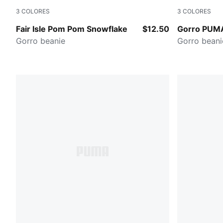
3
COLORES
3
COLORES
DARK GREY
Navy
Fair Isle Pom Pom Snowflake
$12.50
Gorro PUM
Gorro beanie
Gorro beani