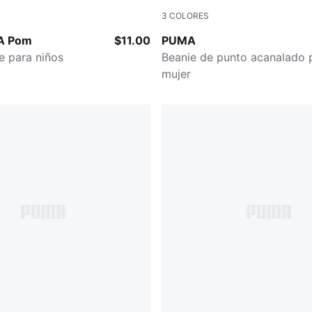
3
COLORES
LT PASTEL GREY
A Pom
$11.00
PUMA
e para niños
Beanie de punto acanalado 
mujer