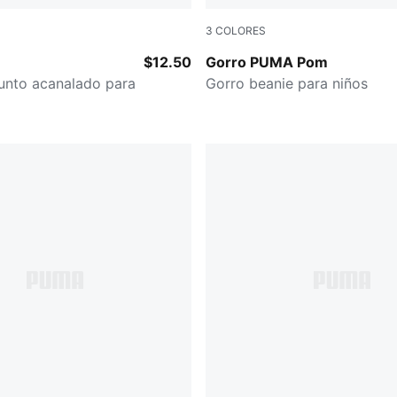
3
COLORES
RPLE
BRIGHT RED
$12.50
Gorro PUMA Pom
unto acanalado para
Gorro beanie para niños