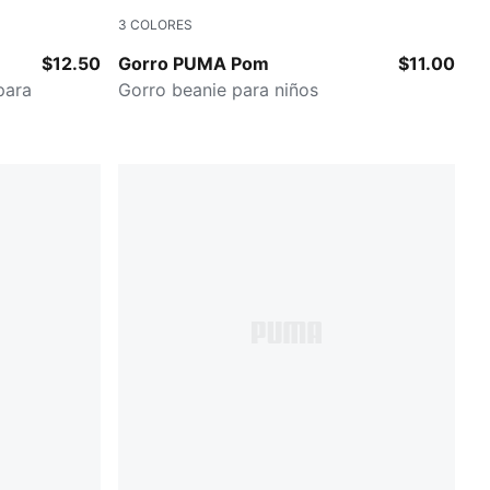
3
COLORES
GREY/PINK
$12.50
Gorro PUMA Pom
$11.00
para
Gorro beanie para niños