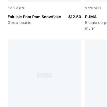
3
COLORES
3
COLORES
DARK RED
BRIGHT PU
Fair Isle Pom Pom Snowflake
$12.50
PUMA
Gorro beanie
Beanie de p
mujer