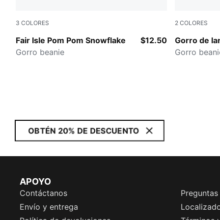
3
COLORES
2
COLORES
LT PASTEL BLUE
GREY/RED
Fair Isle Pom Pom Snowflake
$12.50
Gorro de lan
Gorro beanie
Gorro beani
OBTÉN 20% DE DESCUENTO
APOYO
Contáctanos
Preguntas
Envío y entrega
Localizado