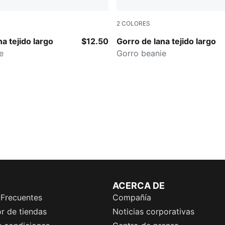
2
COLORES
DARK RED
a tejido largo
$12.50
Gorro de lana tejido largo
e
Gorro beanie
ACERCA DE
 Frecuentes
Compañía
r de tiendas
Noticias corporativas