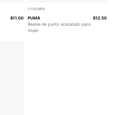
3
COLORES
LILAC CHIFFON
$11.00
PUMA
$12.50
Beanie de punto acanalado para
mujer