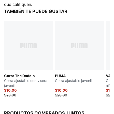
que califiquen.
TAMBIÉN TE PUEDE GUSTAR
Gorra The Daddio
PUMA
VAR
Gorra ajustable con visera
Gorra ajustable juvenil
Gorr
juvenil
niño
$10.00
$10.00
$10
$20.00
$20.00
$20.
PRODUCTOS COMPRADOS JUNTOS