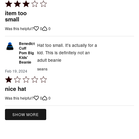
Rated
3
item too
out
small
of
0
0
Was this helpful?
5
Benedict
Hat too small. It's actually for a
Cuff
kid. This is definitely not an
Pom Big
Kids'
adult beanie
Beanie
seans
Feb 19, 2024
Rated
1
nice hat
out
0
0
Was this helpful?
of
5
SHOW MORE