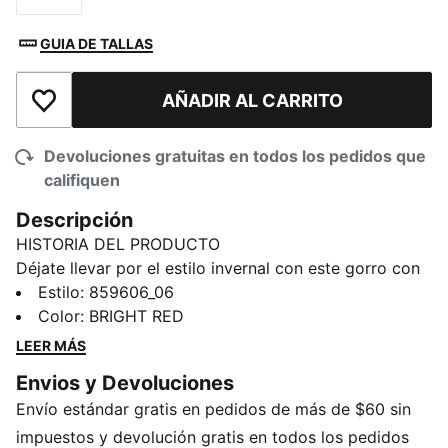
GUIA DE TALLAS
AÑADIR AL CARRITO
Añadir a la lista de deseos
Devoluciones gratuitas en todos los pedidos que
califiquen
Descripción
HISTORIA DEL PRODUCTO
Déjate llevar por el estilo invernal con este gorro con
pompones en la parte superior.
Estilo
:
859606_06
DETALLES
Color
:
BRIGHT RED
Detalle en el dobladillo
LEER MÁS
Detalles de la marca PUMA
Envios y Devoluciones
100 % acrílico
Envío estándar gratis en pedidos de más de $60 sin
impuestos y devolución gratis en todos los pedidos