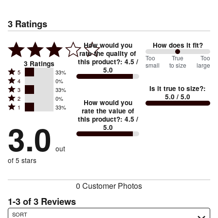
3
Ratings
How would you
How does it fit?
rate the quality of
100
Too
%
True
Too
this product?
:
4.5
/
3
Ratings
small
to size
large
5.0
between
Rated
5
33%
Rated
Too
4
0%
5
Is it true to size?
:
Rated
3
33%
4
small
stars
5.0
/ 5.0
Rated
2
0%
3
stars
How would you
by
and
Rated
1
33%
2
stars
rate the value of
by
33%
True
1
this product?
:
4.5
/
stars
by
3.0
0%
of
5.0
stars
to
by
33%
of
reviewers
by
size
0%
of
reviewers
out
33%
of
reviewers
of
of 5 stars
reviewers
reviewers
0 Customer Photos
1-3 of 3 Reviews
Search reviews…
SORT