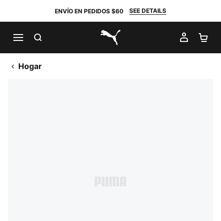
SEE DETAILS
ENVÍO EN PEDIDOS $60
BUSCAR
MI CUE
CA
PUMA.com
Hogar