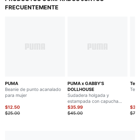
FRECUENTEMENTE
PUMA
PUMA x GABBY'S
Teni
Beanie de punto acanalado
DOLLHOUSE
Teni
para mujer
Sudadera holgada y
estampada con capucha
$12.50
para niños pequeños
$35.99
$34
$25.00
$45.00
$70.