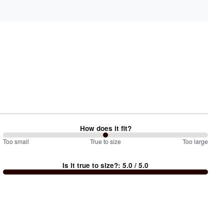
How does it fit?
100
Too small
%
True to size
Too large
between
Is it true to size?
:
5.0
/ 5.0
Too
small
and
True
to