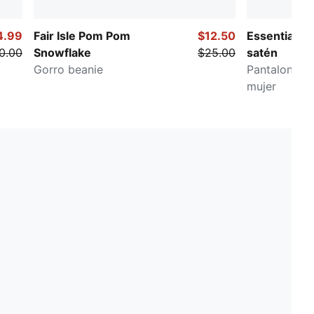
4.99
Fair Isle Pom Pom
$12.50
Essentials E
0.00
Snowflake
$25.00
satén
Gorro beanie
Pantalones 
mujer