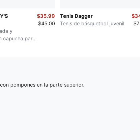
Y'S
$35.99
Tenis Dagger
$3
$45.00
Tenis de básquetbol juvenil
$7
ada y
n capucha para
s
o con pompones en la parte superior.