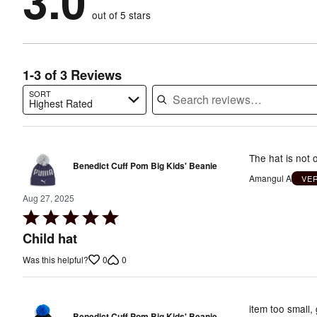
3.0
by
0%
of
reviewers
out of 5 stars
33%
of
reviewers
of
reviewers
reviewers
1-3 of 3 Reviews
SORT
Highest Rated
Search reviews…
The hat is not o
Benedict Cuff Pom Big Kids' Beanie
Amangul A
VE
Aug 27, 2025
Rated
5
Child hat
out
0
0
Was this helpful?
of
5
item too small,
Benedict Cuff Pom Big Kids' Beanie