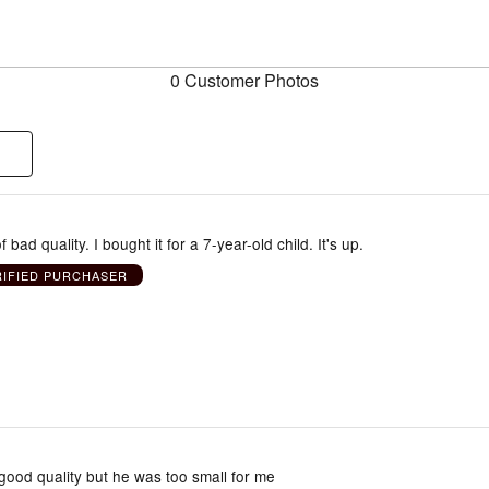
0 Customer Photos
f bad quality. I bought it for a 7-year-old child. It's up.
RIFIED PURCHASER
 good quality but he was too small for me