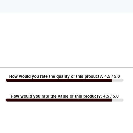
How would you rate the quality of this product?
:
4.5
/ 5.0
How would you rate the value of this product?
:
4.5
/ 5.0