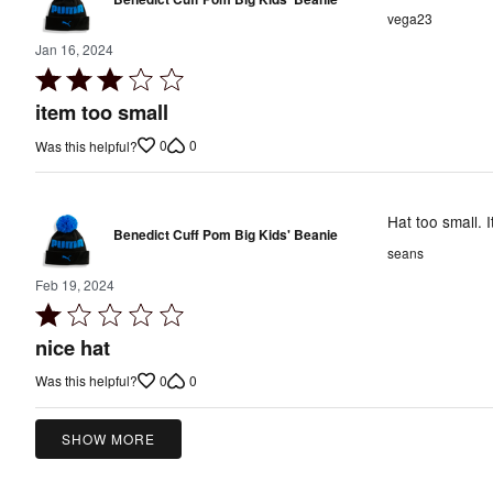
vega23
Jan 16, 2024
Rated
3
item too small
out
0
0
Was this helpful?
of
5
Hat too small. I
Benedict Cuff Pom Big Kids' Beanie
seans
Feb 19, 2024
Rated
1
nice hat
out
0
0
Was this helpful?
of
5
SHOW MORE