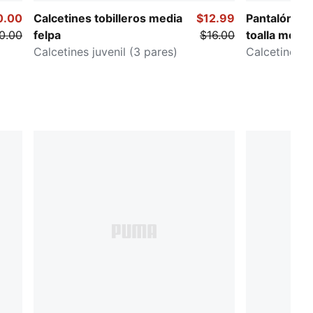
0.00
Calcetines tobilleros media
$12.99
Pantalón juve
0.00
felpa
$16.00
toalla media
Calcetines juvenil (3 pares)
Calcetines