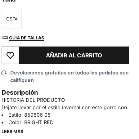
OSFA
Talla
GUIA DE TALLAS
AÑADIR AL CARRITO
Añadir a la lista de deseos
Devoluciones gratuitas en todos los pedidos que
califiquen
Descripción
HISTORIA DEL PRODUCTO
Déjate llevar por el estilo invernal con este gorro con
pompones en la parte superior.
Estilo
:
859606_06
DETALLES
Color
:
BRIGHT RED
Detalle en el dobladillo
LEER MÁS
Detalles de la marca PUMA