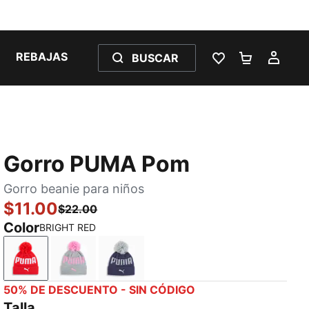
REBAJAS
BUSCAR
LISTA DE DESE
CARRITO 
MI C
Gorro PUMA Pom
Gorro beanie para niños
$11.00
$22.00
Color
BRIGHT RED
BRIGHT RED
GREY/PINK
NAVY
50% DE DESCUENTO - SIN CÓDIGO
Talla