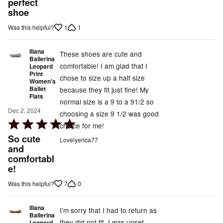
out
perfect
shoe
of
5
1
1
Was this helpful?
Iliana
These shoes are cute and
Ballerina
comfortable! I am glad that I
Leopard
Print
chose to size up a half size
Women's
Ballet
because they fit just fine! My
Flats
normal size is a 9 to a 91/2 so
Dec 2, 2024
choosing a size 9 1/2 was good
Rated
choice for me!
5
So cute
Lovelyerica77
out
and
comfortabl
of
e!
5
7
0
Was this helpful?
Iliana
I'm sorry that I had to return as
Ballerina
they did not fit. I was upset.
Leopard