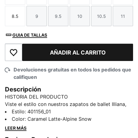
8.5
9
9.5
10
10.5
11
Talla
Talla
Talla
Talla
Talla
Talla
GUIA DE TALLAS
AÑADIR AL CARRITO
Añadir a la lista de deseos
Devoluciones gratuitas en todos los pedidos que
califiquen
Descripción
HISTORIA DEL PRODUCTO
Viste el estilo con nuestros zapatos de ballet Illiana,
inspirados en los archivos de PUMA y actualizados
Estilo
:
401156_01
para ofrecer el máximo confort y ajuste. Cuentan con
Color
:
Caramel Latte-Alpine Snow
una plantilla SoftFoam+ que te dan amortiguación
LEER MÁS
superior en cada paso. Estos zapatos están equipados