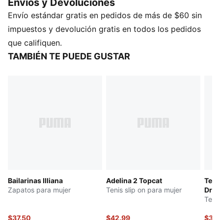
Envios y Devoluciones
con un estampado inspirado en leopardos que le dan
Envío estándar gratis en pedidos de más de $60 sin
un acento adicional.
CARACTERÍSTICAS Y BENEFICIOS
impuestos y devolución gratis en todos los pedidos
SoftFoam+: una plantilla que ofrece amortiguación
que califiquen.
superior y comodidad óptima a cada paso.
TAMBIÉN TE PUEDE GUSTAR
DETALLES
Empeine tejido
Bota corta
Detalles de la marca PUMA
Bailarinas Illiana
Adelina 2 Topcat
Teni
Zapatos para mujer
Tenis slip on para mujer
Drill
Teni
$37.50
$42.99
$34