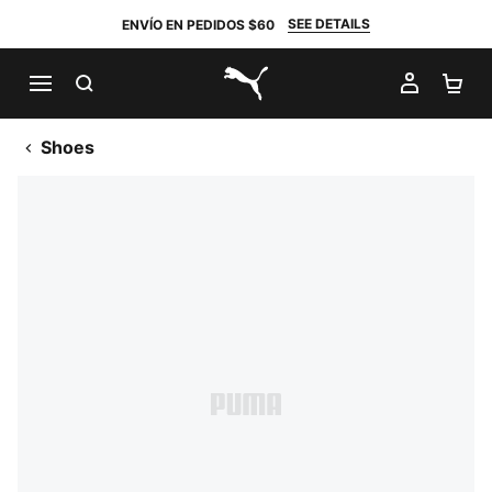
SEE DETAILS
ENVÍO EN PEDIDOS $60
BUSCAR
MI CUE
CA
PUMA.com
Shoes