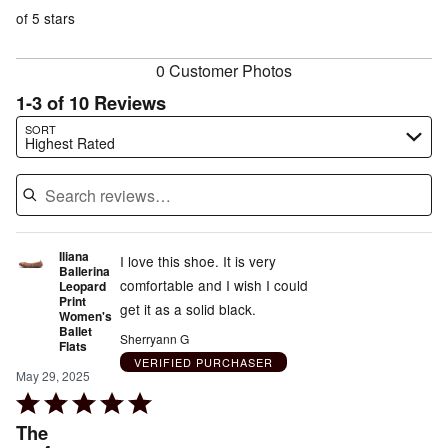
of
reviewers
of
of 5 stars
reviewers
reviewers
0 Customer Photos
1-3 of 10 Reviews
Search reviews…
SORT
Highest Rated
Iliana
I love this shoe. It is very
Ballerina
comfortable and I wish I could
Leopard
Print
get it as a solid black.
Women's
Ballet
Sherryann G
Flats
VERIFIED PURCHASER
May 29, 2025
Rated
5
The