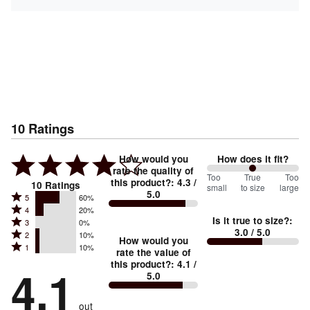
10
Ratings
How would you
How does it fit?
rate the quality of
100
Too
%
True
Too
this product?
:
4.3
/
10
Ratings
small
to size
large
5.0
between
Rated
5
60%
Rated
Too
4
20%
5
Is it true to size?
:
Rated
3
0%
4
small
stars
3.0
/ 5.0
Rated
2
10%
3
stars
How would you
by
and
Rated
1
10%
2
stars
rate the value of
by
60%
True
1
this product?
:
4.1
/
stars
by
4.1
20%
of
5.0
stars
to
by
0%
of
reviewers
by
size
10%
of
reviewers
out
10%