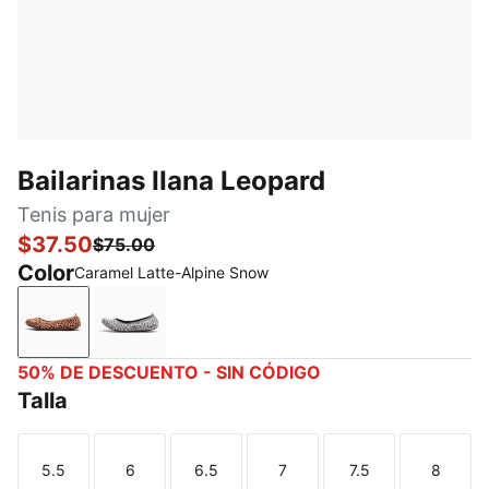
Bailarinas IIana Leopard
Tenis para mujer
$37.50
$75.00
Color
Caramel Latte-Alpine Snow
Caramel Latte-Alpine Snow
Flat Medium Gray-Galactic Gray
50% DE DESCUENTO - SIN CÓDIGO
Talla
5.5
6
6.5
7
7.5
8
Talla
Talla
Talla
Talla
Talla
Talla