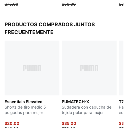
$75.00
$50.00
$90
PRODUCTOS COMPRADOS JUNTOS
FRECUENTEMENTE
Essentials Elevated
PUMATECH-X
T7 L
Shorts de tiro medio 5
Sudadera con capucha de
Pant
pulgadas para mujer
tejido polar para mujer
esta
$20.00
$35.00
$35