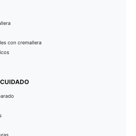
llera
rales con cremallera
icos
 CUIDADO
parado
s
uras