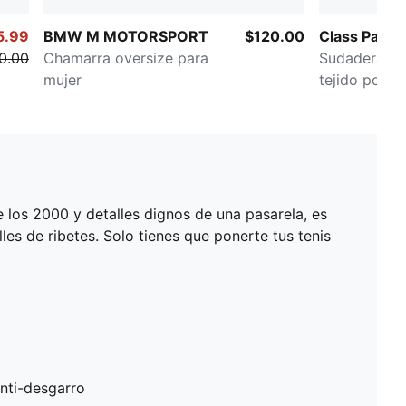
5.99
BMW M MOTORSPORT
$120.00
Class Pack
0.00
Chamarra oversize para
Sudadera co
mujer
tejido polar i
e los 2000 y detalles dignos de una pasarela, es
les de ribetes. Solo tienes que ponerte tus tenis
anti-desgarro