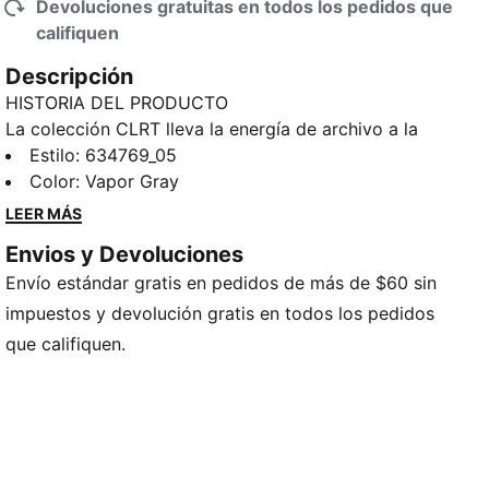
Devoluciones gratuitas en todos los pedidos que
califiquen
Descripción
HISTORIA DEL PRODUCTO
La colección CLRT lleva la energía de archivo a la
calle. Con toques de ropa técnica, actitud de
Estilo
:
634769_05
principios de los 2000 y detalles dignos de una
Color
:
Vapor Gray
pasarela, es toda una declaración visual. Esta prenda
LEER MÁS
de cuello con cremallera presenta líneas de corte
Envios y Devoluciones
entalladas y detalles de ribetes. Solo tienes que
Envío estándar gratis en pedidos de más de $60 sin
ponerte tus tenis PUMA favoritos y lucir este estilo.
CARACTERÍSTICAS Y BENEFICIOS
impuestos y devolución gratis en todos los pedidos
Fabricada con al menos un 50 % de materiales
que califiquen.
reciclados.
DETALLES
Corte: holgado
Material principal: tela anti-desgarro
Cuello: cuello alto