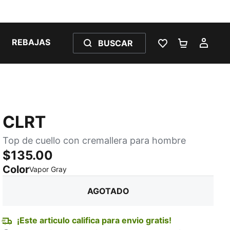
REBAJAS
BUSCAR
LISTA DE DESE
CARRITO 
MI C
CLRT
Top de cuello con cremallera para hombre
$135.00
Color
:
agotado
Vapor Gray
AGOTADO
¡Este articulo califica para envio gratis!