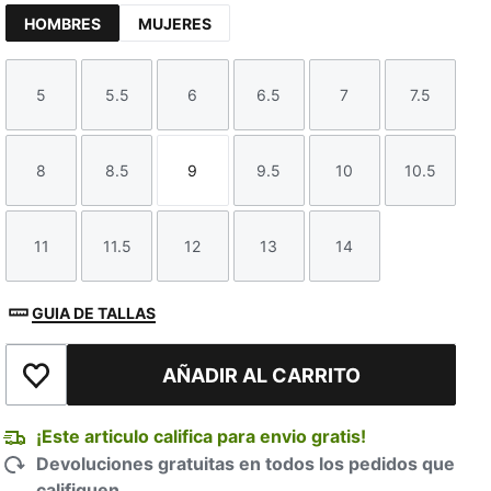
HOMBRES
MUJERES
5
5.5
6
6.5
7
7.5
Talla
Talla
Talla
Talla
Talla
Talla
8
8.5
9
9.5
10
10.5
TED
Talla
Talla
Talla
Talla
Talla
Talla
11
11.5
12
13
14
Talla
Talla
Talla
Talla
Talla
GUIA DE TALLAS
AÑADIR AL CARRITO
Añadir a la lista de deseos
¡Este articulo califica para envio gratis!
Devoluciones gratuitas en todos los pedidos que
califiquen