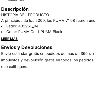
Descripción
HISTORIA DEL PRODUCTO
A principios de los 2000, los PUMA V1.08 fueron uno
de los tacos de fútbol más innovadores en las
Estilo
:
402953_04
canchas. Hoy, vuelven a lucirse una vez más, sólo que
Color
:
PUMA Gold-PUMA Black
esta vez en las calles. El espíritu de los V1.08, de
LEER MÁS
desafío a las normas de género, sigue vivo en las V-
Envios y Devoluciones
S1. Estos tenis urbanos unisex presentan una visión
Envío estándar gratis en pedidos de más de $60 sin
singular del estilo moderno y Y2K de principios de
siglo, con un diseño de líneas limpias y tonos
impuestos y devolución gratis en todos los pedidos
metalizados.
que califiquen.
DETALLES
Calce regular
Empeine redondeado
Con cordones
Cubierta textil
Plantilla LYCRA®
Talón plano