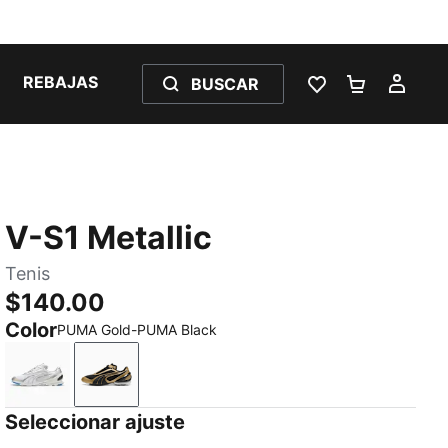
REBAJAS
BUSCAR
LISTA DE DESE
CARRITO 
MI C
V-S1 Metallic
Tenis
$140.00
Color
PUMA Gold-PUMA Black
PUMA White-PUMA Silver
PUMA Gold-PUMA Black
Seleccionar ajuste