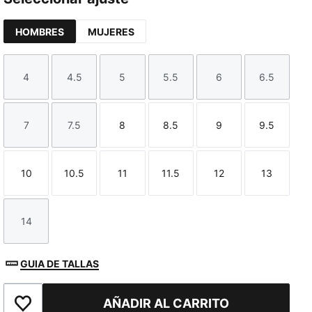
HOMBRES
MUJERES
4
4.5
5
5.5
6
6.5
Talla
Talla
Talla
Talla
Talla
Talla
7
7.5
8
8.5
9
9.5
Talla
Talla
Talla
Talla
Talla
Talla
10
10.5
11
11.5
12
13
Talla
Talla
Talla
Talla
Talla
Talla
14
Talla
GUIA DE TALLAS
AÑADIR AL CARRITO
Añadir a la lista de deseos