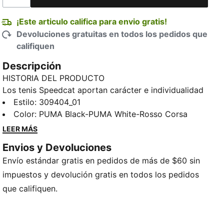
¡Este articulo califica para envio gratis!
Devoluciones gratuitas en todos los pedidos que
califiquen
Descripción
HISTORIA DEL PRODUCTO
Los tenis Speedcat aportan carácter e individualidad
a cualquier atuendo. Luce un diseño inspirado en el
Estilo
:
309404_01
automovilismo en un ícono que toma inspiración de la
Color
:
PUMA Black-PUMA White-Rosso Corsa
velocidad de las pistas. Un escudo Ferrari en el talón
LEER MÁS
proporciona un acabado distintivo.
Envios y Devoluciones
DETALLES
Envío estándar gratis en pedidos de más de $60 sin
Producto diseñado para: Lifestyle by PUMA
Ancho: regular
impuestos y devolución gratis en todos los pedidos
Cierre: cordones
que califiquen.
Tipo de talón: plano
Estilo cómodo de PUMA