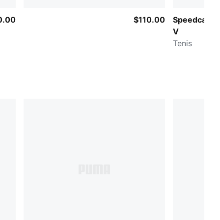
0.00
$110.00
Speedcat T
V
Tenis