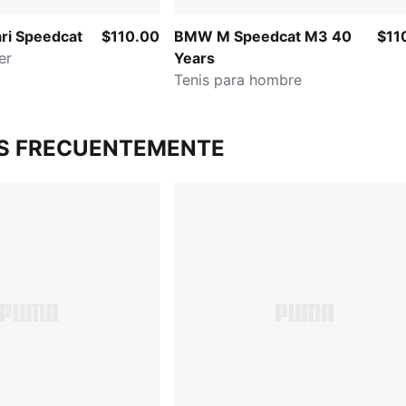
ari Speedcat
$110.00
BMW M Speedcat M3 40
$11
er
Years
Tenis para hombre
S FRECUENTEMENTE