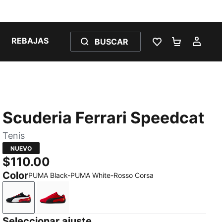
REBAJAS
BUSCAR
LISTA DE DESE
CARRITO 
MI C
Scuderia Ferrari Speedcat
Tenis
NUEVO
$110.00
Color
PUMA Black-PUMA White-Rosso Corsa
PUMA Black-PUMA White-Rosso Corsa
Rosso Corsa-PUMA Black
Seleccionar ajuste