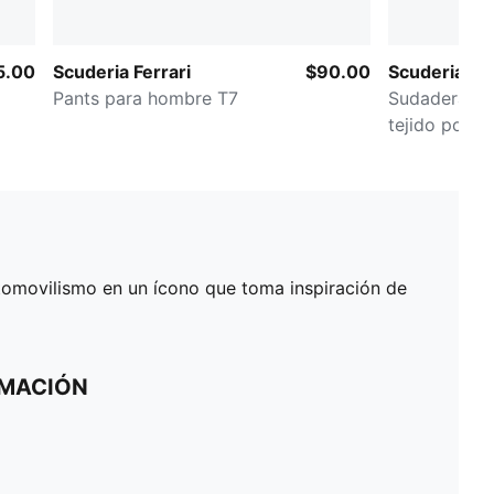
5.00
Scuderia Ferrari
$90.00
Scuderia Fer
Pants para hombre T7
Sudadera co
tejido polar
utomovilismo en un ícono que toma inspiración de
RMACIÓN