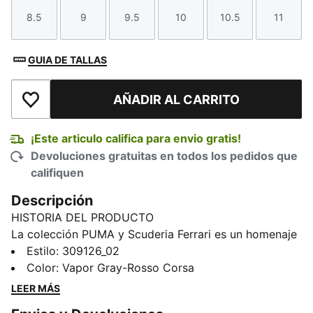
8.5
9
9.5
10
10.5
11
Talla
Talla
Talla
Talla
Talla
Talla
GUIA DE TALLAS
AÑADIR AL CARRITO
Añadir a la lista de deseos
¡Este articulo califica para envio gratis!
Devoluciones gratuitas en todos los pedidos que
califiquen
Descripción
HISTORIA DEL PRODUCTO
La colección PUMA y Scuderia Ferrari es un homenaje
a la excelencia del automovilismo y al legado
Estilo
:
309126_02
legendario de Ferrari en las carreras. Esta línea de
Color
:
Vapor Gray-Rosso Corsa
calzado, ropa y accesorios combina estilo, comodidad
LEER MÁS
y rendimiento con los colores y detalles emblemáticos