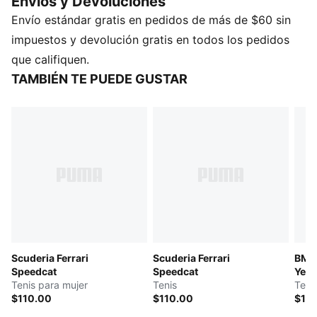
Envios y Devoluciones
de la Scuderia Ferrari, para que lleves el legado de
Envío estándar gratis en pedidos de más de $60 sin
Ferrari a todas partes. Siente la adrenalina de la pista
cuando te pongas estos tenis.
impuestos y devolución gratis en todos los pedidos
CARACTERÍSTICAS Y VENTAJAS
que califiquen.
El empeine está fabricado con al menos un 20 % de
TAMBIÉN TE PUEDE GUSTAR
materiales reciclados.
DETALLES
Ancho: regular
Tipo de puntera: redondeada
Cierre: cordones
Tipo de talón: plano
Detalles de la marca PUMA
Scuderia Ferrari
Scuderia Ferrari
BMW
Speedcat
Speedcat
Year
Tenis para mujer
Tenis
Teni
$110.00
$110.00
$11