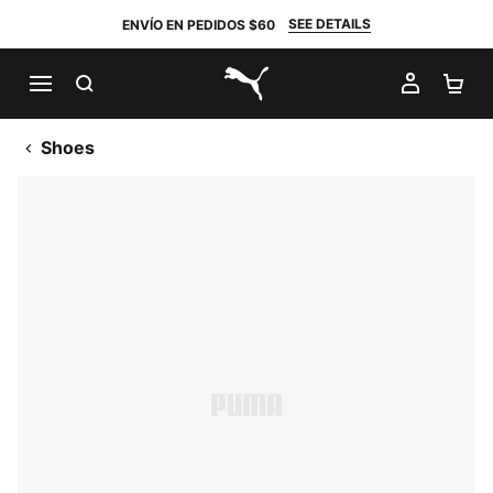
SEE DETAILS
ENVÍO EN PEDIDOS $60
BUSCAR
MI CUE
CA
PUMA.com
Shoes