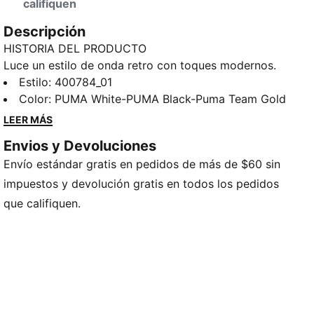
califiquen
Descripción
HISTORIA DEL PRODUCTO
Luce un estilo de onda retro con toques modernos.
Estos tenis PUMA cuentan con una cubierta sintética,
Estilo
:
400784_01
la marca PUMA dorada y una lengüeta acolchada.
Color
:
PUMA White-PUMA Black-Puma Team Gold
Son perfectas para agregarle un toque de estilo
LEER MÁS
clásico a cualquiera de tus looks.
Envios y Devoluciones
DETALLES
Envío estándar gratis en pedidos de más de $60 sin
Calce regular
Cubierta sintética
impuestos y devolución gratis en todos los pedidos
Con cordones
que califiquen.
PUMA FOT con ícono PUMA Cat estampado, en talón
Detalles de la marca PUMA