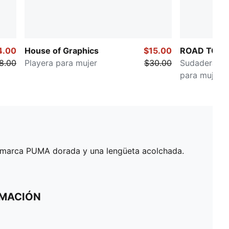
4.00
House of Graphics
$15.00
ROAD TO U
8.00
Playera para mujer
$30.00
Sudadera de 
para mujer
la marca PUMA dorada y una lengüeta acolchada.
RMACIÓN