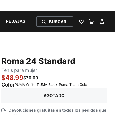
REBAJAS
BUSCAR
LISTA DE DESE
CARRITO 
MI C
Roma 24 Standard
Tenis para mujer
$48.99
$70.00
Color
:
agotado
PUMA White-PUMA Black-Puma Team Gold
AGOTADO
Devoluciones gratuitas en todos los pedidos que