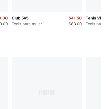
0.00
Club 5v5
$41.50
Tenis Vikky
0.00
Tenis para mujer
$83.00
Tenis para m