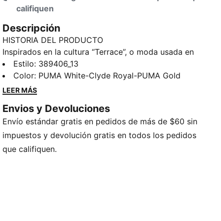
califiquen
Descripción
HISTORIA DEL PRODUCTO
Inspirados en la cultura “Terrace”, o moda usada en
las tribunas, los PUMA Club 5v5 combinan el querido
Estilo
:
389406_13
ADN del fútbol con una silueta moderna, para una
Color
:
PUMA White-Clyde Royal-PUMA Gold
look casual pero elegante.
LEER MÁS
CARACTERÍSTICAS Y BENEFICIOS
Envios y Devoluciones
El empeine está fabricado con al menos un 20% de
Envío estándar gratis en pedidos de más de $60 sin
materiales reciclados.
SOFTFOAM+: Cómoda plantilla PUMA, diseñada para
impuestos y devolución gratis en todos los pedidos
proporcionar comodidad y amortiguación suave
que califiquen.
durante todo el día.
DETALLES
Empeine de cuero revestido y material sintético
Costuras inspiradas en el fútbol
Entresuela de goma
Suela de goma