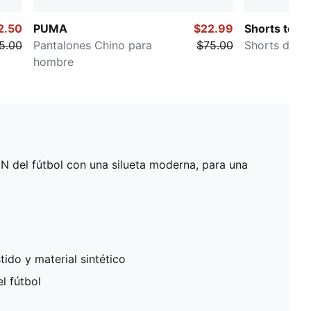
2.50
PUMA
$22.99
Shorts tea
5.00
Pantalones Chino para
$75.00
Shorts de f
hombre
N del fútbol con una silueta moderna, para una
ido y material sintético
l fútbol