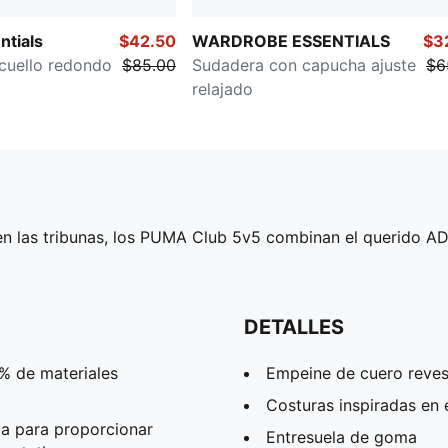
tials
$42.50
WARDROBE ESSENTIALS
$3
cuello redondo
$85.00
Sudadera con capucha ajuste
$6
relajado
 en las tribunas, los PUMA Club 5v5 combinan el querido AD
DETALLES
% de materiales
Empeine de cuero revest
Costuras inspiradas en e
a para proporcionar
Entresuela de goma