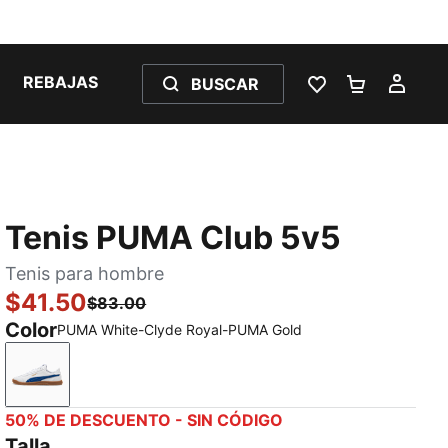
REBAJAS
BUSCAR
LISTA DE DESE
CARRITO 
MI C
Tenis PUMA Club 5v5
Tenis para hombre
$41.50
$83.00
Color
PUMA White-Clyde Royal-PUMA Gold
PUMA White-Clyde Royal-PUMA Gold
50% DE DESCUENTO - SIN CÓDIGO
Talla