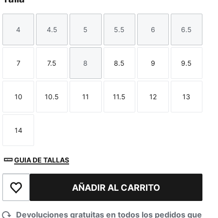
4
4.5
5
5.5
6
6.5
Talla
Talla
Talla
Talla
Talla
Talla
7
7.5
8
8.5
9
9.5
Talla
Talla
Talla
Talla
Talla
Talla
10
10.5
11
11.5
12
13
Talla
Talla
Talla
Talla
Talla
Talla
14
Talla
GUIA DE TALLAS
AÑADIR AL CARRITO
Añadir a la lista de deseos
Devoluciones gratuitas en todos los pedidos que