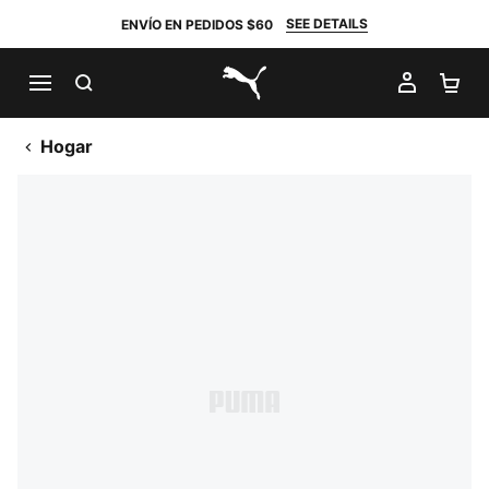
SEE DETAILS
ENVÍO EN PEDIDOS $60
BUSCAR
MI CUE
CA
PUMA.com
Hogar