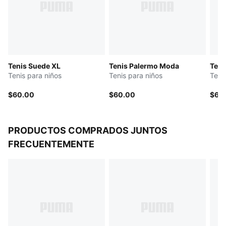
Con cordones
Entresuela y suela de goma
PUMA Formstrip sintética
Cuello sintético transpirable y plantilla de malla
reciclada
Tenis Suede XL
Tenis Palermo Moda
Teni
Etiqueta textil en lengüeta y marca PUMA metalizada
Tenis para niños
Tenis para niños
Teni
en lateral y talón
PUMA Niños: Producto recomendado para niños de 4
$60.00
$60.00
$68
a 8 años
PRODUCTOS COMPRADOS JUNTOS
FRECUENTEMENTE