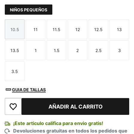
NIÑOS PEQUEÑOS
10.5
11
11.5
12
12.5
13
Talla
Talla
Talla
Talla
Talla
Talla
13.5
1
1.5
2
2.5
3
Talla
Talla
Talla
Talla
Talla
Talla
3.5
Talla
GUIA DE TALLAS
AÑADIR AL CARRITO
Añadir a la lista de deseos
¡Este articulo califica para envio gratis!
Devoluciones gratuitas en todos los pedidos que