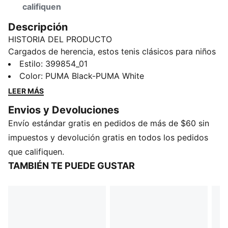
califiquen
Descripción
HISTORIA DEL PRODUCTO
Cargados de herencia, estos tenis clásicos para niños
están preparados para la aventura. Confeccionados
Estilo
:
399854_01
con gamuza premium, su estilo inigualable
Color
:
PUMA Black-PUMA White
acompañará a los pequeños pies mientras corren y
LEER MÁS
exploran al aire libre. Cada paso es amortiguado con
Envios y Devoluciones
comodidad, para que creen recuerdos que durarán
Envío estándar gratis en pedidos de más de $60 sin
toda la vida.
CARACTERÍSTICAS Y BENEFICIOS
impuestos y devolución gratis en todos los pedidos
Los productos de cuero PUMA respaldan la
que califiquen.
fabricación responsable a través del Leather Working
TAMBIÉN TE PUEDE GUSTAR
Group: www.leatherworkinggroup.com
DETALLES
Calce regular
Empeine de gamuza
Aplique de gamuza en talón