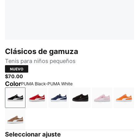
Clásicos de gamuza
Tenis para niños pequeños
NUEVO
$70.00
Color
PUMA Black-PUMA White
PUMA Black-PUMA White
For All Time Red-PUMA White
PUMA Navy-PUMA White
PUMA Black-PUMA Blac
Pink Lady-PUM
Cayen
Haute Coffee-PUMA White
Seleccionar ajuste