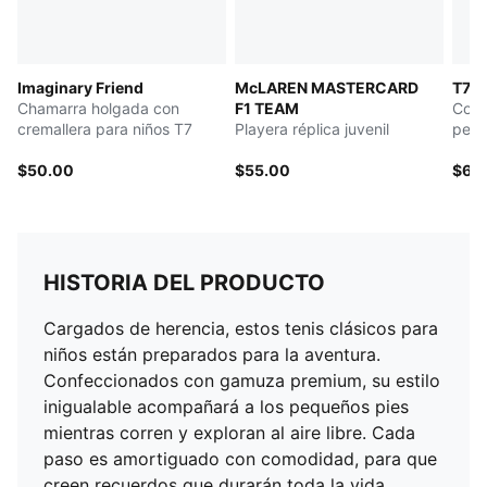
Imaginary Friend
McLAREN MASTERCARD
T7 A
Chamarra holgada con
F1 TEAM
Conj
cremallera para niños T7
Playera réplica juvenil
peq
$50.00
$55.00
$60
HISTORIA DEL PRODUCTO
Cargados de herencia, estos tenis clásicos para
niños están preparados para la aventura.
Confeccionados con gamuza premium, su estilo
inigualable acompañará a los pequeños pies
mientras corren y exploran al aire libre. Cada
paso es amortiguado con comodidad, para que
creen recuerdos que durarán toda la vida.