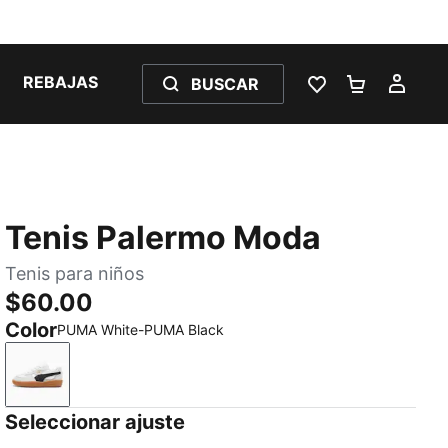
REBAJAS
BUSCAR
LISTA DE DESE
CARRITO 
MI C
Tenis Palermo Moda
Tenis para niños
$60.00
Color
PUMA White-PUMA Black
PUMA White-PUMA Black
Seleccionar ajuste