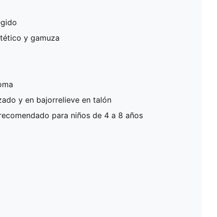
egido
ntético y gamuza
goma
ado y en bajorrelieve en talón
recomendado para niños de 4 a 8 años