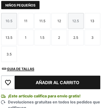
NIÑOS PEQUEÑOS
10.5
11
11.5
12
12.5
13
Talla
Talla
Talla
Talla
Talla
Talla
13.5
1
1.5
2
2.5
3
Talla
Talla
Talla
Talla
Talla
Talla
3.5
Talla
GUIA DE TALLAS
AÑADIR AL CARRITO
Añadir a la lista de deseos
¡Este articulo califica para envio gratis!
Devoluciones gratuitas en todos los pedidos que
califiquen