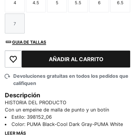
4
4.5
5
5.5
6
6.5
Talla
Talla
Talla
Talla
Talla
Talla
7
Talla
GUIA DE TALLAS
AÑADIR AL CARRITO
Añadir a la lista de deseos
Devoluciones gratuitas en todos los pedidos que
califiquen
Descripción
HISTORIA DEL PRODUCTO
Con un empeine de malla de punto y un botín
elaborado en neopreno, estos tenis PUMA le dan un
Estilo
:
398152_06
toque moderno a cada movimiento. La mediasuela de
Color
:
PUMA Black-Cool Dark Gray-PUMA White
EVA inyectada con una burbuja visible en el talón
LEER MÁS