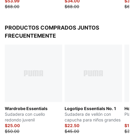
$53.99
$34.00
$30
$68.00
$68.00
$60
PRODUCTOS COMPRADOS JUNTOS
FRECUENTEMENTE
Wardrobe Essentials
Logotipo Essentials No. 1
Hoop
Sudadera con cuello
Sudadera de vellón con
Play
redondo juvenil
capucha para niños grandes
$25.00
$22.50
$15
$50.00
$45.00
$30