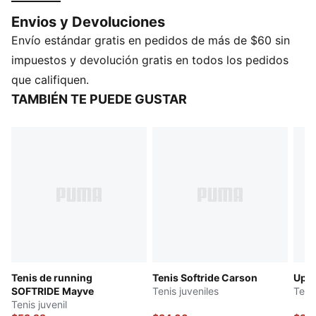
proporciona una amortiguación de nivel superior,
Envios y Devoluciones
mientras que la plantilla SOFTFOAM+ te mantiene
Envío estándar gratis en pedidos de más de $60 sin
energizado desde la mañana hasta la noche. Líneas
fluidas, diseño atrevido: tu día, redefinido.
impuestos y devolución gratis en todos los pedidos
CARACTERÍSTICAS Y BENEFICIOS
que califiquen.
SOFTFOAM+: Cómoda plantilla PUMA, diseñada para
TAMBIÉN TE PUEDE GUSTAR
proporcionar una amortiguación suave durante todo
el día
DETALLES
Calce regular
Bota corta
Cierre con agujetas
Suela exterior de goma
Detalles de la marca PUMA
PUMA Juvenil: Producto recomendado para niños y
adolescentes de 8 a 16 años
Tenis de running
Tenis Softride Carson
Upro
SOFTRIDE Mayve
Tenis juveniles
Teni
Tenis juvenil