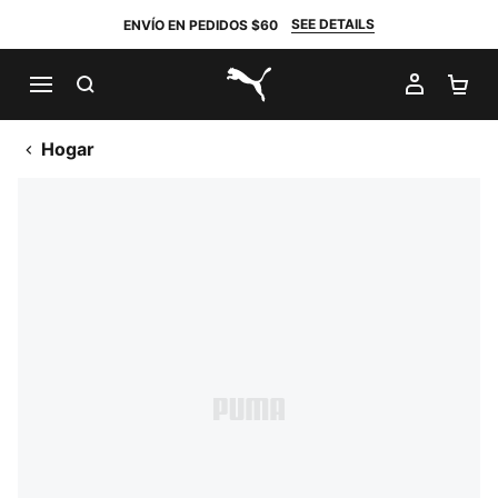
SEE DETAILS
ENVÍO EN PEDIDOS $60
BUSCAR
MI CUE
CA
PUMA.com
Hogar