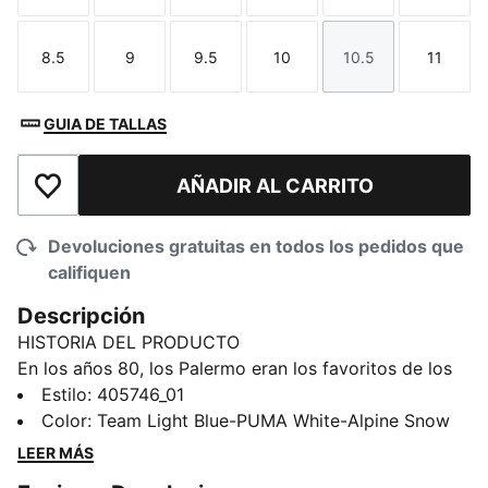
8.5
9
9.5
10
10.5
11
Talla
Talla
Talla
Talla
Talla
Talla
GUIA DE TALLAS
AÑADIR AL CARRITO
Añadir a la lista de deseos
Devoluciones gratuitas en todos los pedidos que
califiquen
Descripción
HISTORIA DEL PRODUCTO
En los años 80, los Palermo eran los favoritos de los
fans en los estadios de futbol británicos, reconocibles
Estilo
:
405746_01
al instante por sus toques de color y su suela clásica
Color
:
Team Light Blue-PUMA White-Alpine Snow
de goma. Hoy en día, los Palermo han pasado de ser
LEER MÁS
un ícono de la cultura futbolística a convertirse en una