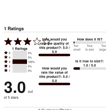
1
Ratings
How would you
How does it fit?
rate the quality of
0
Too
%
True
Too
this product?
:
5.0
/
1
Ratings
small
to size
large
5.0
between
Rated
5
0%
Rated
Too
4
0%
5
Is it true to size?
:
Rated
3
100%
4
small
stars
1.0
/ 5.0
Rated
2
0%
3
stars
How would you
by
and
Rated
1
0%
2
stars
rate the value of
by
0%
True
1
this product?
:
5.0
/
stars
by
3.0
0%
of
5.0
stars
to
by
100%
of
reviewers
by
size
0%
of
reviewers
out
0%
of
reviewers
of
of 5 stars
reviewers
reviewers