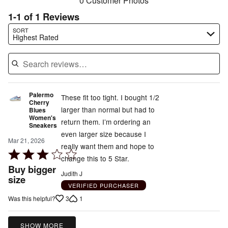
0 Customer Photos
1-1 of 1 Reviews
Search reviews…
SORT
Highest Rated
Palermo
These fit too tight. I bought 1/2
Cherry
larger than normal but had to
Blues
Women's
return them. I’m ordering an
Sneakers
even larger size because I
Mar 21, 2026
really want them and hope to
Rated
change this to 5 Star.
3
Buy bigger
Judith J
out
size
VERIFIED PURCHASER
of
3
1
Was this helpful?
5
SHOW MORE