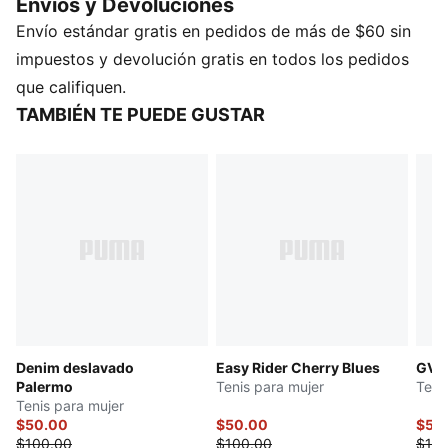
Envios y Devoluciones
prenda básica nostálgica del streetwear, lista para el
Envío estándar gratis en pedidos de más de $60 sin
día del partido y para todos los días.
DETALLES
impuestos y devolución gratis en todos los pedidos
Ancho: Regular
que califiquen.
Tipo de puntera: Redondeado
TAMBIÉN TE PUEDE GUSTAR
Cierre: Cordones
Tipo de talón: Plano
Forro: Sintético
Suela: Goma
Denim deslavado
Easy Rider Cherry Blues
GV S
Palermo
Tenis para mujer
Teni
Tenis para mujer
$50.00
$50.00
$50
$100.00
$100.00
$100