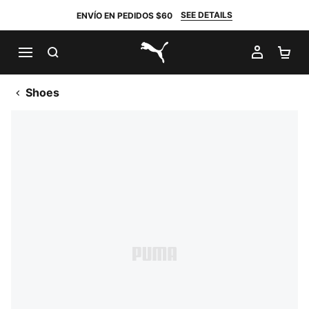
SEE DETAILS
ENVÍO EN PEDIDOS $60
BUSCAR
MI CUE
CA
PUMA.com
Shoes