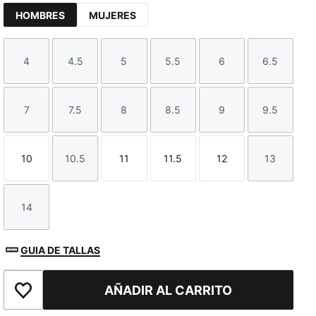
HOMBRES
MUJERES
4
4.5
5
5.5
6
6.5
Talla
Talla
Talla
Talla
Talla
Talla
7
7.5
8
8.5
9
9.5
Talla
Talla
Talla
Talla
Talla
Talla
10
10.5
11
11.5
12
13
Talla
Talla
Talla
Talla
Talla
Talla
14
Talla
GUIA DE TALLAS
AÑADIR AL CARRITO
Añadir a la lista de deseos