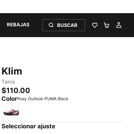
REBAJAS
BUSCAR
LISTA DE DESE
CARRITO 
MI C
Klim
Tenis
$110.00
Color
Rosy Outlook-PUMA Black
Rosy Outlook-PUMA Black
Seleccionar ajuste