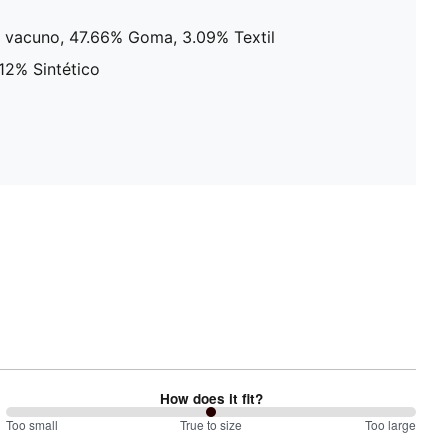
e vacuno, 47.66% Goma, 3.09% Textil
.12% Sintético
How does it fit?
100
Too small
%
True to size
Too large