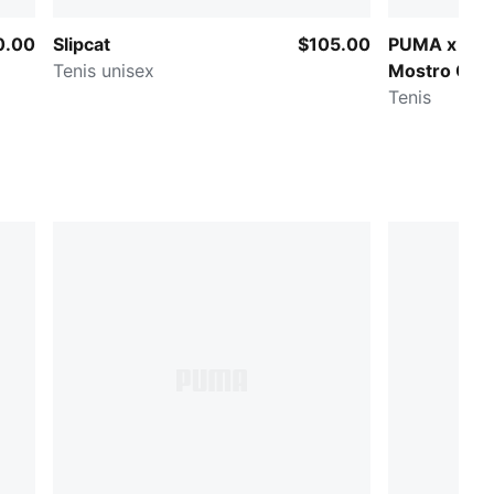
0.00
Slipcat
$105.00
PUMA x SA
Tenis unisex
Mostro Cag
Tenis