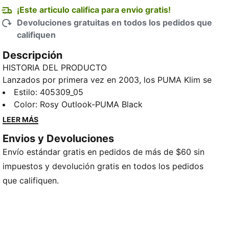
¡Este articulo califica para envio gratis!
Devoluciones gratuitas en todos los pedidos que
califiquen
Descripción
HISTORIA DEL PRODUCTO
Lanzados por primera vez en 2003, los PUMA Klim se
inspiraron en el diseño de los tenis para escalar. Dos
Estilo
:
405309_05
décadas después, estos tenis regresan con una nueva
Color
:
Rosy Outlook-PUMA Black
edición 1:1 de nuestros archivos. Con su forma
LEER MÁS
discreta y su ADN característico, inspirado en la
Envios y Devoluciones
escalada, Klim vuelve a presentar a una nueva
Envío estándar gratis en pedidos de más de $60 sin
generación un clásico que había pasado
desapercibido.
impuestos y devolución gratis en todos los pedidos
DETALLES
que califiquen.
Ancho: regular
Tipo de puntera: redondeada
Cierre: cordones
Tipo de talón: plano