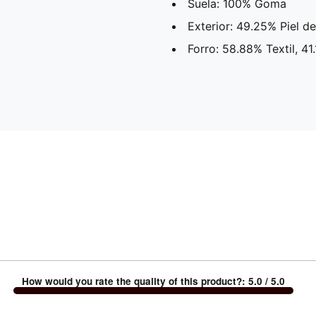
Suela: 100% Goma
Exterior: 49.25% Piel d
Forro: 58.88% Textil, 41
How would you rate the quality of this product?
:
5.0
/ 5.0