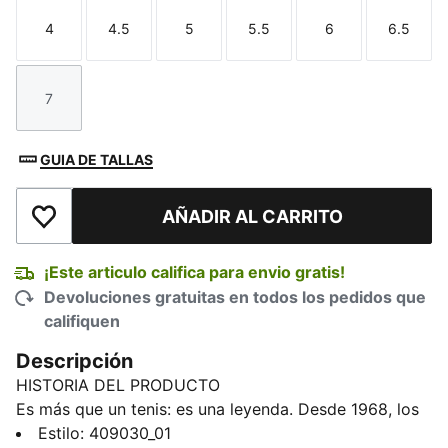
4
4.5
5
5.5
6
6.5
Talla
Talla
Talla
Talla
Talla
Talla
7
Talla
GUIA DE TALLAS
AÑADIR AL CARRITO
Añadir a la lista de deseos
¡Este articulo califica para envio gratis!
Devoluciones gratuitas en todos los pedidos que
califiquen
Descripción
HISTORIA DEL PRODUCTO
Es más que un tenis: es una leyenda. Desde 1968, los
PUMA Suede siguen siendo un ícono de la moda
Estilo
:
409030_01