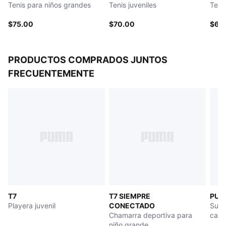
Tenis para niños grandes
Tenis juveniles
Teni
$75.00
$70.00
$65
PRODUCTOS COMPRADOS JUNTOS
FRECUENTEMENTE
T7
T7 SIEMPRE
PUMA
Playera juvenil
CONECTADO
Suda
Chamarra deportiva para
capu
niño grande