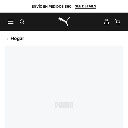
SEE DETAILS
ENVÍO EN PEDIDOS $60
BUSCAR
MI CUE
CA
PUMA.com
Hogar