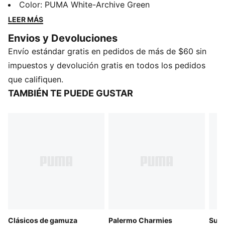
urbana, el deporte y el estilo. Esta versión mantiene
Color
:
PUMA White-Archive Green
viva la actitud icónica con el logotipo grabado en bajo
LEER MÁS
relieve y una etiqueta tejida clásica.
Envios y Devoluciones
DETALLES
Envío estándar gratis en pedidos de más de $60 sin
Producto diseñado para: uso diario
Ancho: regular
impuestos y devolución gratis en todos los pedidos
Cierre: cordones
que califiquen.
Tipo de talón: plano
TAMBIÉN TE PUEDE GUSTAR
Plantilla OrthoLite®
Detalles emblemáticos de la marca PUMA
PUMA Juvenil: producto recomendado para niños y
adolescentes de 8 a 16 años
Clásicos de gamuza
Palermo Charmies
Sue