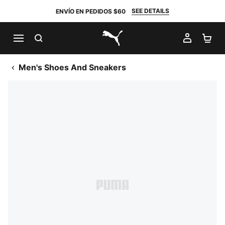
SEE DETAILS
ENVÍO EN PEDIDOS $60
BUSCAR
MI CUE
CA
PUMA.com
Men's Shoes And Sneakers