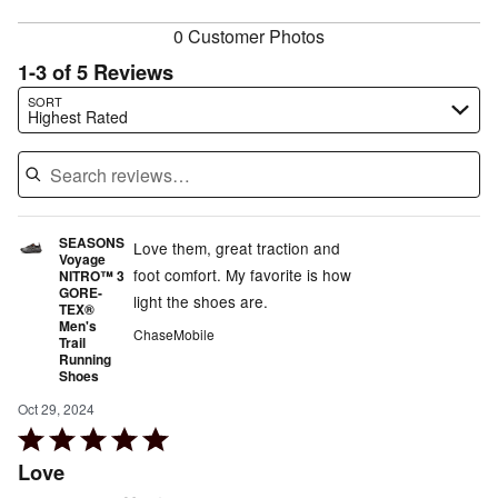
reviewers
0 Customer Photos
1-3 of 5 Reviews
Search reviews…
SORT
Highest Rated
SEASONS
Love them, great traction and
Voyage
foot comfort. My favorite is how
NITRO™ 3
GORE-
light the shoes are.
TEX®
Men's
ChaseMobile
Trail
Running
Shoes
Oct 29, 2024
Rated
5
Love
out