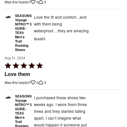
0
0
Was this helpful?
of
5
SEASONS
Love the fit and comfort...and
Voyage
with them being
NITRO™ 3
GORE-
waterproof....they are amazing
TEX®
Men's
Brad65
Trail
Running
Shoes
Aug 31, 2024
Rated
5
Love them
out
0
0
Was this helpful?
of
5
SEASONS
I purchased these shoes two
Voyage
weeks ago. I wore them three
NITRO™ 3
GORE-
times and they started falling
TEX®
Men's
apart. I can’t imagine what
Trail
would happen if someone put
Running