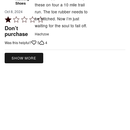
Shoes
these on four a 10 mile trail
run. The toe rubber needs to
Oct 8, 2024
be stitched. Now I’m just
Rated
waiting for the soul to fall off.
1
Don’t
out
purchase
Hachzoe
of
5
4
Was this helpful?
5
SHOW MORE