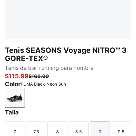
Tenis SEASONS Voyage NITRO™ 3
GORE-TEX®
Tenis de trail running para hombre
$115.99
$160.00
Color
PUMA Black-Neon Sun
PUMA Black-Neon Sun
Talla
7
7.5
8
8.5
9
9.5
Talla
Talla
Talla
Talla
Talla
Talla