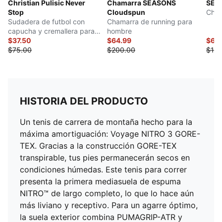
Lengüeta y cuello acolchados
Christian Pulisic Never
Chamarra SEASONS
SEA
Stop
Cloudspun
Cham
Drenaje en los dedos
Sudadera de futbol con
Chamarra de running para
Caída desde el talón hasta los dedos 6.0
capucha y cremallera para
hombre
hombre
$37.50
$64.99
$65
$75.00
$200.00
$130
HISTORIA DEL PRODUCTO
Un tenis de carrera de montaña hecho para la
máxima amortiguación: Voyage NITRO 3 GORE-
TEX. Gracias a la construcción GORE-TEX
transpirable, tus pies permanecerán secos en
condiciones húmedas. Este tenis para correr
presenta la primera mediasuela de espuma
NITRO™ de largo completo, lo que lo hace aún
más liviano y receptivo. Para un agarre óptimo,
la suela exterior combina PUMAGRIP-ATR y