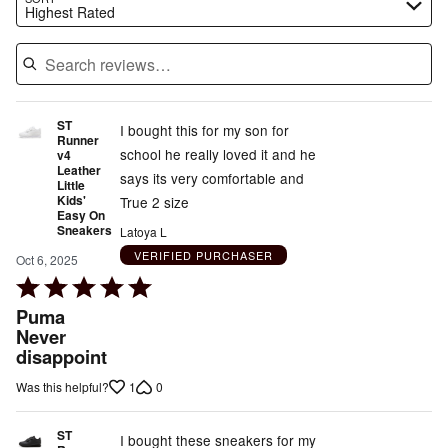
Highest Rated
ST
I bought this for my son for
Runner
school he really loved it and he
v4
Leather
says its very comfortable and
Little
Kids'
True 2 size
Easy On
Sneakers
Latoya L
VERIFIED PURCHASER
Oct 6, 2025
Rated
5
Puma
out
Never
disappoint
of
5
1
0
Was this helpful?
ST
I bought these sneakers for my