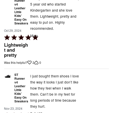
Runner
5 year old who started
v4
Leather
Kindergarten and she love
Little
Kids'
them. Lightweight, pretty and
Easy On
easy to put on. Highly
Sneakers
recommended.
Oct 29, 2024
Miam
Rated
5
Lightweigh
out
t and
pretty
of
5
2
0
Was this helpful?
ST
I just bought them shoes I love
Runner
the way it looks I just don't like
v4
Leather
how they feel when I walk
Little
Kids'
them. Can't be in my feet for
Easy On
long periods of time because
Sneakers
they hurt.
Nov 23, 2024