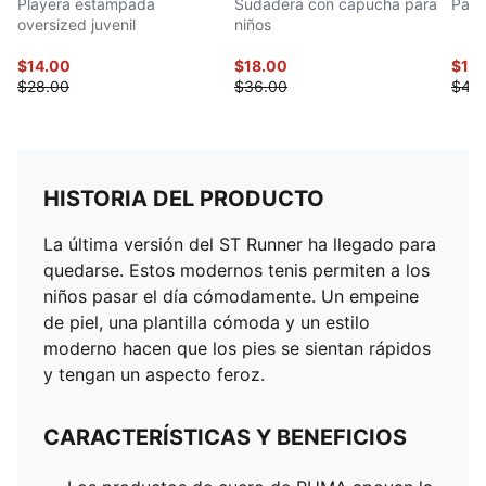
Playera estampada
Sudadera con capucha para
Pant
oversized juvenil
niños
$14.00
$18.00
$16
$28.00
$36.00
$40
HISTORIA DEL PRODUCTO
La última versión del ST Runner ha llegado para
quedarse. Estos modernos tenis permiten a los
niños pasar el día cómodamente. Un empeine
de piel, una plantilla cómoda y un estilo
moderno hacen que los pies se sientan rápidos
y tengan un aspecto feroz.
CARACTERÍSTICAS Y BENEFICIOS