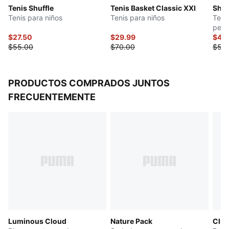
Tenis Shuffle
Tenis Basket Classic XXI
Shuf
de 4 a 8 años
Tenis para niños
Tenis para niños
Teni
peq
$27.50
$29.99
$44
$55.00
$70.00
$58
PRODUCTOS COMPRADOS JUNTOS
FRECUENTEMENTE
Luminous Cloud
Nature Pack
Club