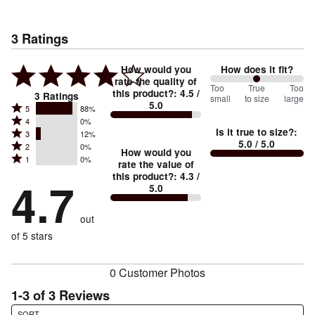
3
Ratings
How would you
How does it fit?
rate the quality of
100
Too
%
True
Too
this product?
:
4.5
/
3
Ratings
small
to size
large
5.0
between
Rated
5
88%
Rated
Too
4
0%
5
Is it true to size?
:
Rated
3
12%
4
small
stars
5.0
/ 5.0
Rated
2
0%
3
stars
How would you
by
and
Rated
1
0%
2
stars
rate the value of
by
88%
True
1
this product?
:
4.3
/
stars
by
4.7
0%
of
5.0
stars
to
by
12%
of
reviewers
by
size
0%
of
reviewers
out
0%
of
reviewers
of
of 5 stars
reviewers
reviewers
0 Customer Photos
1-3 of 3 Reviews
Search reviews…
SORT