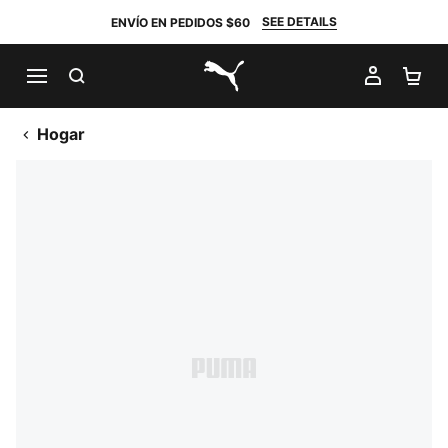
SEE DETAILS
ENVÍO EN PEDIDOS $60
BUSCAR
MI CUE
CA
PUMA.com
Hogar