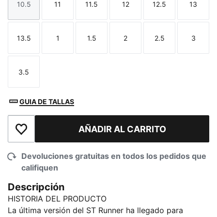
10.5
11
11.5
12
12.5
13
Talla
Talla
Talla
Talla
Talla
Talla
13.5
1
1.5
2
2.5
3
Talla
Talla
Talla
Talla
Talla
Talla
3.5
Talla
GUIA DE TALLAS
AÑADIR AL CARRITO
Añadir a la lista de deseos
Devoluciones gratuitas en todos los pedidos que
califiquen
Descripción
HISTORIA DEL PRODUCTO
La última versión del ST Runner ha llegado para