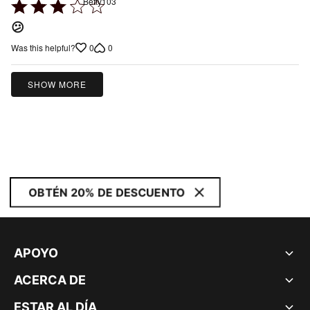
Betty103
Rated
3
😕
out
0
0
Was this helpful?
of
5
SHOW MORE
OBTÉN 20% DE DESCUENTO
APOYO
ACERCA DE
ESTAR AL DÍA