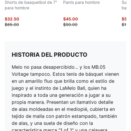
Shorts de basquetbol de 7"
Pants para hombre
Suda
para hombre
basq
$32.50
$45.00
$50
$65.00
$90.00
$100
HISTORIA DEL PRODUCTO
Melo no pasa desapercibido... y los MB.05
Voltage tampoco. Estos tenis de básquet vienen
en un amarillo fluo que brilla como el estilo de
juego y el instinto de LaMelo Ball, quien ha
inspirado a toda una generación a jugar a su
propia manera. Presentan un llamativo detalle
de alas moldeadas en el mediopié, cubierta en
tejido de malla con patrón estampado, también
de alas, y una suela de diseño con la
característica marca "1 of 1" y una calavera