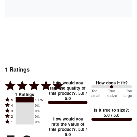
1
Ratings
How would you
How does it fit?
rate the quality of
100
Too
%
True
Too
this product?
:
5.0
/
1
Ratings
small
to size
large
5.0
between
Rated
5
100%
Rated
Too
4
0%
5
Is it true to size?
:
Rated
3
0%
4
small
stars
5.0
/ 5.0
Rated
2
0%
3
stars
How would you
by
and
Rated
1
0%
2
stars
rate the value of
by
100%
True
1
this product?
:
5.0
/
stars
by
0%
of
5.0
stars
to
by