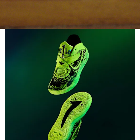
calzado liviano
DETALLES
Calce regular
Empeine redondeado
Con cordones
Talón plano
Nivel máximo de amortiguación
Cubierta en tejido de malla de alta tecnología, con
patrón estampado de las alas características de Melo
Alas moldeadas sobre el mediopié
Suela con diseño que incluye el “1” y una calavera
moldeados