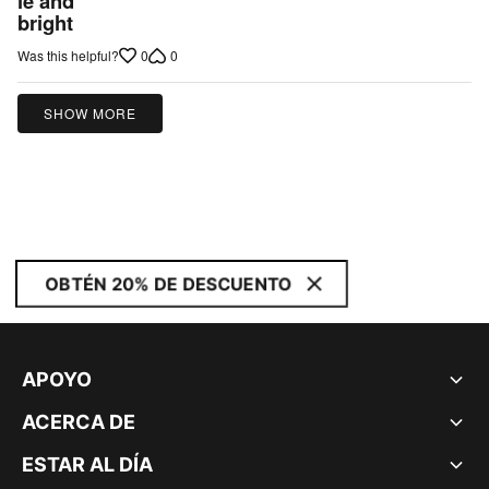
le and
bright
of
5
0
0
Was this helpful?
SHOW MORE
OBTÉN 20% DE DESCUENTO
APOYO
ACERCA DE
ESTAR AL DÍA