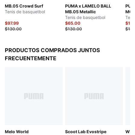
MB.05 Crowd Surf
PUMA x LAMELO BALL
PUM
Tenis de basquetbol
MB.05 Metallic
MOR
Tenis de basquetbol
Teni
$97.99
$65.00
$114
$130.00
$130.00
$135
PRODUCTOS COMPRADOS JUNTOS
FRECUENTEMENTE
Melo World
Scoot Lab Evostripe
What