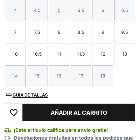
4
4.5
5
5.5
6
6.5
Talla
Talla
Talla
Talla
Talla
Talla
7
7.5
8
8.5
9
9.5
Talla
Talla
Talla
Talla
Talla
Talla
10
10.5
11
11.5
12
13
Talla
Talla
Talla
Talla
Talla
Talla
14
15
16
17
18
Talla
Talla
Talla
Talla
Talla
GUIA DE TALLAS
AÑADIR AL CARRITO
Añadir a la lista de deseos
¡Este articulo califica para envio gratis!
Devoluciones gratuitas en todos los pedidos que