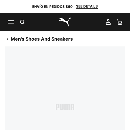
SEE DETAILS
ENVÍO EN PEDIDOS $60
BUSCAR
MI CUE
CA
PUMA.com
Men's Shoes And Sneakers