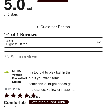
5.0
0%
of
reviewers
by
size
0%
of
reviewers
out
0%
of
reviewers
of
of 5 stars
reviewers
reviewers
0 Customer Photos
1-1 of 1 Reviews
Search reviews…
SORT
Highest Rated
MB.05
I’m too old to play ball in them
Voltage
but if you want some
Basketball
Shoes
comfortable, bright shoes get
Jul 31, 2026
the orange, yellow or magenta.
Rated
EDWIN J
5
Comfortab
VERIFIED PURCHASER
out