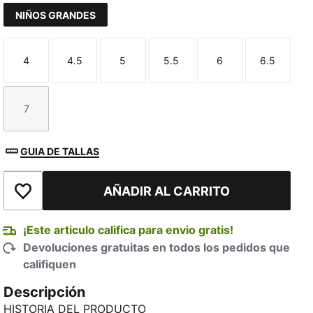
NIÑOS GRANDES
4
4.5
5
5.5
6
6.5
Talla
Talla
Talla
Talla
Talla
Talla
7
Talla
GUIA DE TALLAS
AÑADIR AL CARRITO
Añadir a la lista de deseos
¡Este articulo califica para envio gratis!
Devoluciones gratuitas en todos los pedidos que
califiquen
Descripción
HISTORIA DEL PRODUCTO