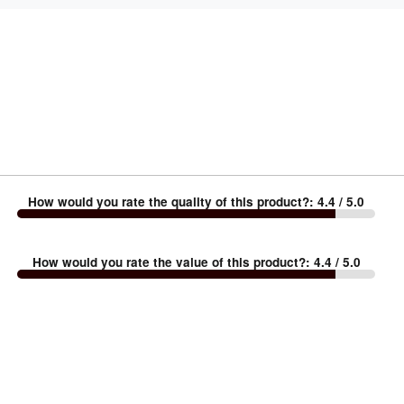
How would you rate the quality of this product?
:
4.4
/ 5.0
How would you rate the value of this product?
:
4.4
/ 5.0