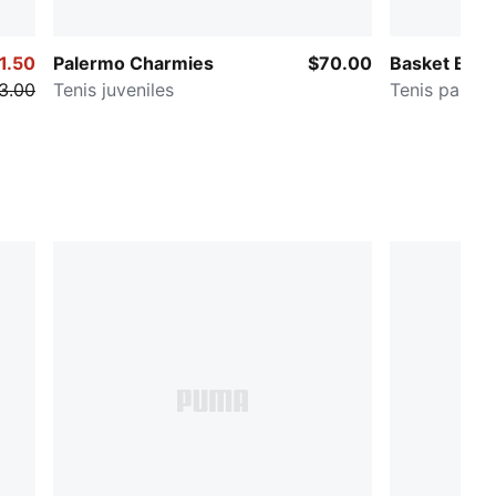
1.50
Palermo Charmies
$70.00
Basket Bow
3.00
Tenis juveniles
Tenis para i