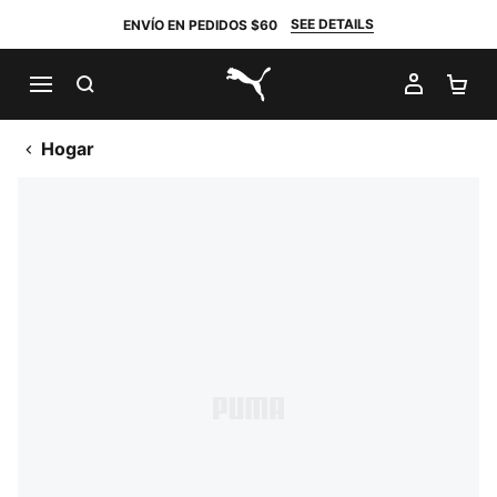
SEE DETAILS
ENVÍO EN PEDIDOS $60
BUSCAR
MI CUE
CA
PUMA.com
Hogar