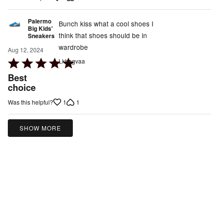
Palermo
Bunch kiss what a cool shoes I
Big Kids'
think that shoes should be in
Sneakers
wardrobe
Aug 12, 2024
Rated
Lkhagvaa
5
Best
out
choice
of
1
1
Was this helpful?
5
SHOW MORE