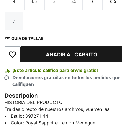
4
4.5
5
5.5
6
6.5
Talla
Talla
Talla
Talla
Talla
Talla
7
Talla
GUIA DE TALLAS
AÑADIR AL CARRITO
Añadir a la lista de deseos
¡Este articulo califica para envio gratis!
Devoluciones gratuitas en todos los pedidos que
califiquen
Descripción
HISTORIA DEL PRODUCTO
Traídas directo de nuestros archivos, vuelven las
PUMA Palermo. Este modelo debutó a principios de
Estilo
:
397271_44
los años 80 y se convirtió rápidamente en un clásico
Color
:
Royal Sapphire-Lemon Meringue