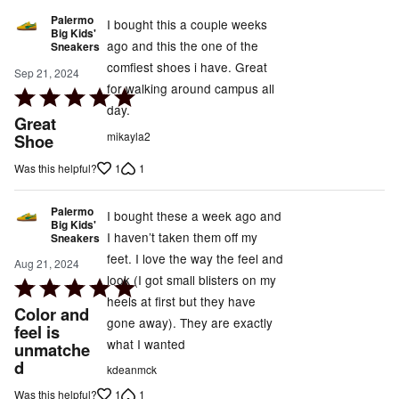
Palermo
I bought this a couple weeks
Big Kids'
ago and this the one of the
Sneakers
comfiest shoes i have. Great
Sep 21, 2024
for walking around campus all
Rated
day.
5
Great
out
mikayla2
Shoe
of
1
1
Was this helpful?
5
Palermo
I bought these a week ago and
Big Kids'
I haven’t taken them off my
Sneakers
feet. I love the way the feel and
Aug 21, 2024
look (I got small blisters on my
Rated
heels at first but they have
5
Color and
gone away). They are exactly
out
feel is
what I wanted
unmatche
of
d
5
kdeanmck
1
1
Was this helpful?