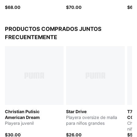
$68.00
$70.00
$65
PRODUCTOS COMPRADOS JUNTOS
FRECUENTEMENTE
Christian Pulisic
Star Drive
T7 
American Dream
Playera oversize de malla
CON
Playera juvenil
para niños grandes
Cham
niño
$30.00
$26.00
$55