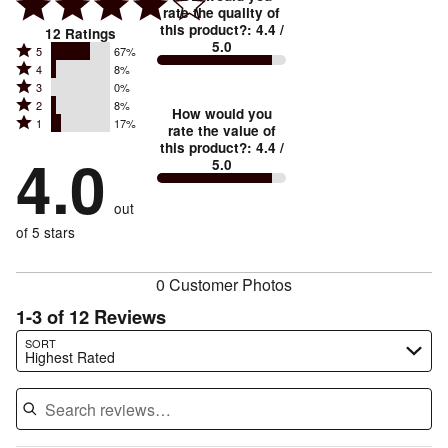
rate the quality of
this product?
:
4.4
/
12
Ratings
5.0
Rated
5
67%
Rated
4
8%
5
Rated
3
0%
4
stars
Rated
2
8%
3
stars
How would you
by
Rated
1
17%
2
stars
rate the value of
by
67%
1
this product?
:
4.4
/
stars
by
4.0
8%
of
5.0
stars
by
0%
of
reviewers
by
8%
of
reviewers
out
17%
of
reviewers
of
of 5 stars
reviewers
reviewers
0 Customer Photos
1-3 of 12 Reviews
Search reviews…
SORT
Highest Rated