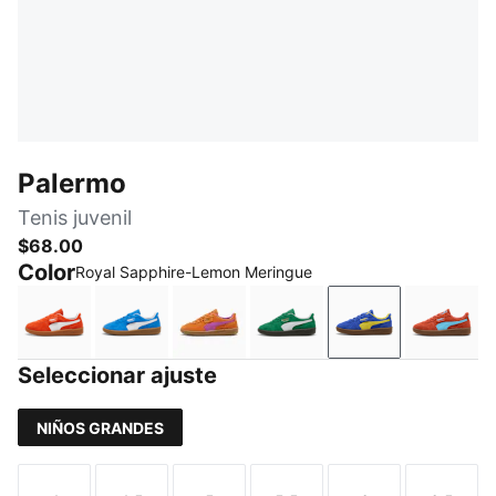
Palermo
Tenis juvenil
$68.00
Color
Royal Sapphire-Lemon Meringue
Redmazing-PUMA White
Hyperlink Blue-PUMA White
Maple Syrup-Wild Berry
Archive Green-PUMA Wh
Royal Sapphire
Amaren
Seleccionar ajuste
NIÑOS GRANDES