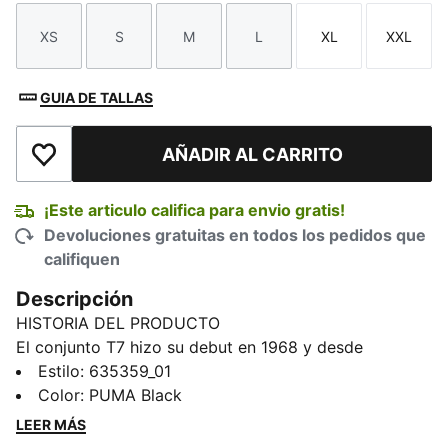
XS
S
M
L
XL
XXL
Talla
Talla
Talla
Talla
Talla
Talla
GUIA DE TALLAS
AÑADIR AL CARRITO
Añadir a la lista de deseos
¡Este articulo califica para envio gratis!
Devoluciones gratuitas en todos los pedidos que
califiquen
Descripción
HISTORIA DEL PRODUCTO
El conjunto T7 hizo su debut en 1968 y desde
entonces ha estado marcando la diferencia. Con sus
Estilo
:
635359_01
característicos paneles laterales, líneas limpias y el
Color
:
PUMA Black
inconfundible ADN de PUMA, el T7 se ha convertido
LEER MÁS
en un icono. Esta temporada hemos realzado el