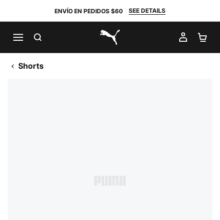
SEE DETAILS
ENVÍO EN PEDIDOS $60
BUSCAR
MI CUE
CA
PUMA.com
Shorts