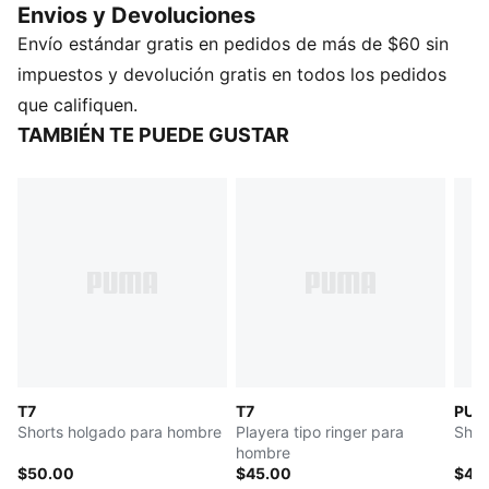
Envios y Devoluciones
clásico con una paleta de colores llamativa, una serie
Envío estándar gratis en pedidos de más de $60 sin
de diseños cortos y holgados, y un ícono PUMA Cat
de gran tamaño para darle un toque extra de actitud.
impuestos y devolución gratis en todos los pedidos
Este short cuenta con las icónicas inserciones de
que califiquen.
paneles T7 en las piernas.
TAMBIÉN TE PUEDE GUSTAR
CARACTERÍSTICAS Y VENTAJAS
Fabricado con al menos un 50 % de materiales
reciclados.
DETALLES
Corte: holgado
Tipo de material principal: tejido spacer
Largo: largo por encima de la rodilla
Cintura elástica
Cintura: mediana
Bolsillo: lateral
T7
T7
PUMA
Shorts holgado para hombre
Playera tipo ringer para
Shor
hombre
$50.00
$45.00
$40