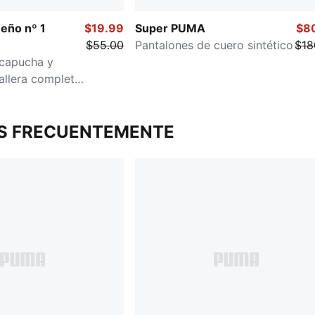
eño nº 1
$19.99
Super PUMA
$8
$55.00
Pantalones de cuero sintético
$18
capucha y
allera completa
S FRECUENTEMENTE