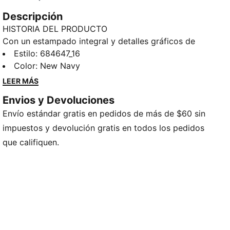
Descripción
HISTORIA DEL PRODUCTO
Con un estampado integral y detalles gráficos de
goma, este conjunto de PUMA aporta una energía
Estilo
:
684647_16
radiante a tu armario. Los puños de punto elástico
Color
:
New Navy
acanalados añaden un toque de estilo clásico, por lo
LEER MÁS
que es perfecto para quienes adoran mezclar un
Envios y Devoluciones
diseño atrevido con la ropa de diario.
Envío estándar gratis en pedidos de más de $60 sin
CARACTERÍSTICAS Y BENEFICIOS
Producto fabricado con al menos un 20% de algodón
impuestos y devolución gratis en todos los pedidos
reciclado
que califiquen.
DETALLES
Corte regular
Cuello redondo
Puños de punto elástico acanalado
Manga larga
Estampado integral PUMA.
Detalles de la marca PUMA