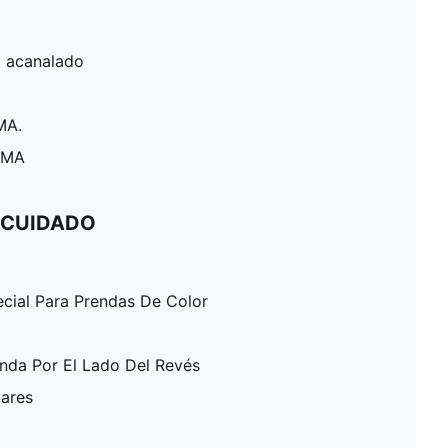
o acanalado
MA.
PUMA
 CUIDADO
ecial Para Prendas De Color
enda Por El Lado Del Revés
lares