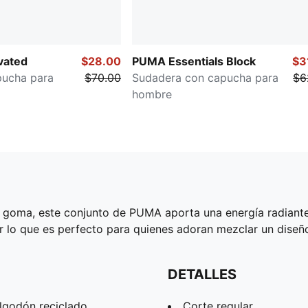
vated
$28.00
PUMA Essentials Block
$3
pucha para
$70.00
Sudadera con capucha para
$6
hombre
e goma, este conjunto de PUMA aporta una energía radiante
r lo que es perfecto para quienes adoran mezclar un diseño
DETALLES
lgodón reciclado
Corte regular