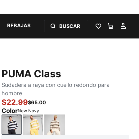
REBAJAS
BUSCAR
LISTA DE DESE
CARRITO 
MI C
PUMA Class
Sudadera a raya con cuello redondo para
hombre
$22.99
$65.00
Color
New Navy
New Navy
Sunny Yellow
Totally Taupe