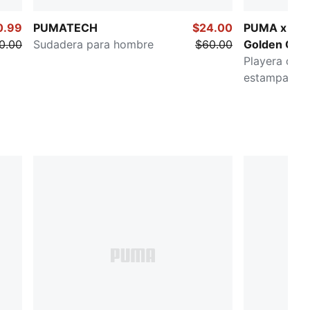
0.99
PUMATECH
$24.00
PUMA x LA
0.00
Sudadera para hombre
$60.00
Golden Chil
Playera de 
estampada 