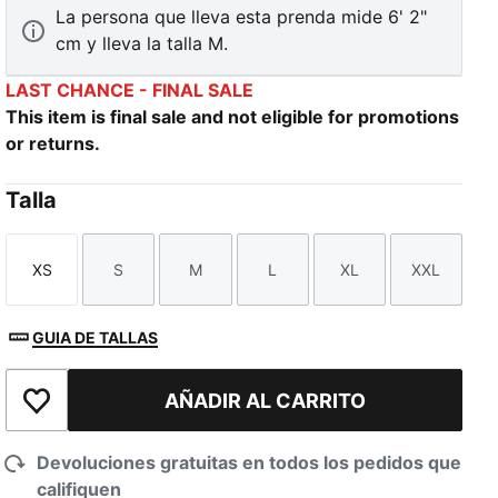
La persona que lleva esta prenda mide 6' 2"
cm y lleva la talla M.
LAST CHANCE - FINAL SALE
This item is final sale and not eligible for promotions
or returns.
Talla
XS
S
M
L
XL
XXL
Talla
Talla
Talla
Talla
Talla
Talla
GUIA DE TALLAS
AÑADIR AL CARRITO
Añadir a la lista de deseos
Devoluciones gratuitas en todos los pedidos que
califiquen