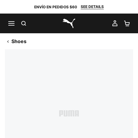
SEE DETAILS
ENVÍO EN PEDIDOS $60
BUSCAR
MI CUE
CA
PUMA.com
Shoes