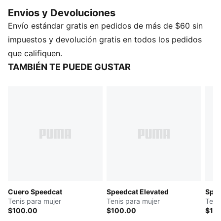
los detalles bordados le dan un toque atrevido.
Envios y Devoluciones
Perfectos para disfrutar de la pista o pasear por la
Envío estándar gratis en pedidos de más de $60 sin
ciudad. Un verdadero ícono reinventado para el
streetwear. La energía clásica de PUMA, diseñada
impuestos y devolución gratis en todos los pedidos
para la velocidad.
que califiquen.
DETALLES
TAMBIÉN TE PUEDE GUSTAR
Ancho: regular
Tipo de puntera: redondeada
Cierre: cordones
Material principal del empeine: cuero
Tipo de talón: plano
Cuero Speedcat
Speedcat Elevated
Spee
Tenis para mujer
Tenis para mujer
Teni
$100.00
$100.00
$10