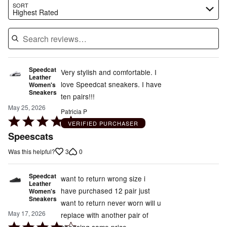
Search reviews…
SORT
Highest Rated
Speedcat
Very stylish and comfortable. I
Leather
love Speedcat sneakers. I have
Women's
Sneakers
ten pairs!!!
May 25, 2026
Patricia P
Rated
VERIFIED PURCHASER
5
Speescats
out
3
0
Was this helpful?
of
5
Speedcat
want to return wrong size i
Leather
have purchased 12 pair just
Women's
Sneakers
want to return never worn will u
May 17, 2026
replace with another pair of
Rated
choosing same price