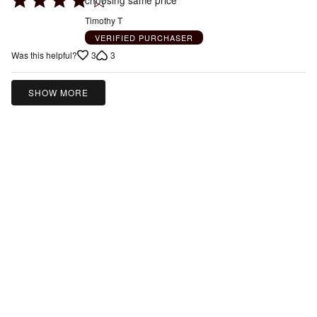
4
Timothy T
out
VERIFIED PURCHASER
of
3
3
Was this helpful?
5
SHOW MORE