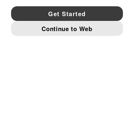
YouTube
Twitter
Pinterest
Instagram
Facebo
© PUMA NORTH AMERICA, INC.
IMPRINT AND LEGAL DATA