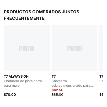
PRODUCTOS COMPRADOS JUNTOS
FRECUENTEMENTE
T7 ALWAYS ON
T7
T7 
Chamarra de pista corta
Chamarra
Pant
para mujer
sobredimensionado para
hombre T7
$42.50
$70.00
$85.00
$65