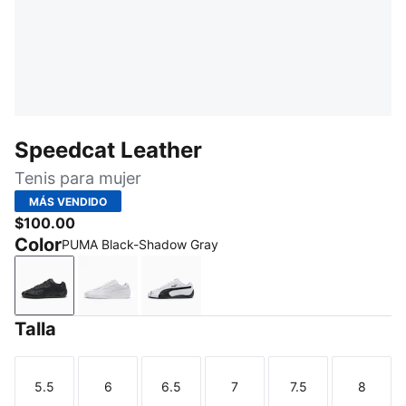
Speedcat Leather
Tenis para mujer
MÁS VENDIDO
$100.00
Color
PUMA Black-Shadow Gray
PUMA Black-Shadow Gray
PUMA White-Feather Gray
PUMA White-PUMA Black
Talla
5.5
6
6.5
7
7.5
8
Talla
Talla
Talla
Talla
Talla
Talla