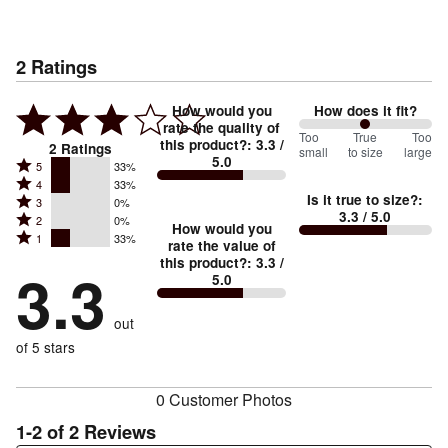
2
Ratings
How would you
How does it fit?
rate the quality of
100
Too
%
True
Too
this product?
:
3.3
/
2
Ratings
small
to size
large
5.0
between
Rated
5
33%
Rated
Too
4
33%
5
Is it true to size?
:
Rated
3
0%
4
small
stars
3.3
/ 5.0
Rated
2
0%
3
stars
How would you
by
and
Rated
1
33%
2
stars
rate the value of
by
33%
True
1
this product?
:
3.3
/
stars
by
3.3
33%
of
5.0
stars
to
by
0%
of
reviewers
by
size
0%
of
reviewers
out
33%
of
reviewers
of
of 5 stars
reviewers
reviewers
0 Customer Photos
1-2 of 2 Reviews