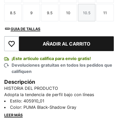
8.5
9
9.5
10
10.5
11
Talla
Talla
Talla
Talla
Talla
Talla
GUIA DE TALLAS
AÑADIR AL CARRITO
Añadir a la lista de deseos
¡Este articulo califica para envio gratis!
Devoluciones gratuitas en todos los pedidos que
califiquen
Descripción
HISTORIA DEL PRODUCTO
Adopta la tendencia de perfil bajo con líneas
inspiradas en el automovilismo y un elegante empeine
Estilo
:
405910_01
de piel. El revestimiento de goma en el talón
Color
:
PUMA Black-Shadow Gray
proporciona agarre, mientras que la marca PUMA y
LEER MÁS