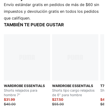
Envío estándar gratis en pedidos de más de $60 sin
excepción de tirantes y decoraciones
DETALLES
impuestos y devolución gratis en todos los pedidos
Corte regular
que califiquen.
Tela anti-desgarro
TAMBIÉN TE PUEDE GUSTAR
Cintura elástica con cordón
Largo por encima de la rodilla
Tiro medio
Bolsillos laterales y 1 bolsillo con cierre en pierna
derecha
Ícono PUMA Cat en pierna izquierda
WARDROBE ESSENTIALS
WARDROBE ESSENTIALS
T7
Shorts relajados para
Shorts tipo cargo relajados
Shor
hombre 7"
de 6" para hombre
$31.99
$27.50
$40
$40.00
$55.00
$80