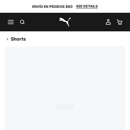
SEE DETAILS
ENVÍO EN PEDIDOS $60
BUSCAR
MI CUE
CA
PUMA.com
Shorts