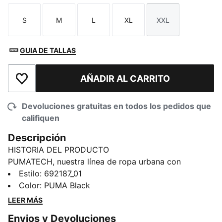
S
M
L
XL
XXL
Talla
Talla
Talla
Talla
Talla
GUIA DE TALLAS
AÑADIR AL CARRITO
Añadir a la lista de deseos
Devoluciones gratuitas en todos los pedidos que
califiquen
Descripción
HISTORIA DEL PRODUCTO
PUMATECH, nuestra línea de ropa urbana con
tecnología, vuelve otra vez. Los diseños combinan
Estilo
:
692187_01
funcionalidad con una estética moderna, en una
Color
:
PUMA Black
colección cápsula pensada para el día a día.
LEER MÁS
CARACTERÍSTICAS Y BENEFICIOS
Envios y Devoluciones
Producto fabricado con material 100% reciclado, a