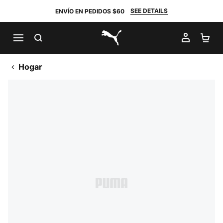
SEE DETAILS
ENVÍO EN PEDIDOS $60
BUSCAR
MI CUE
CA
PUMA.com
Hogar