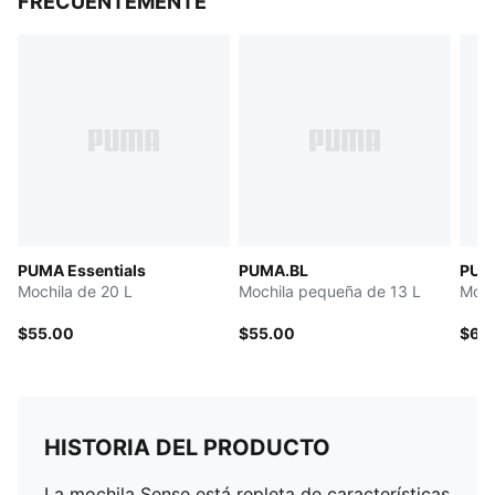
FRECUENTEMENTE
PUMA Essentials
PUMA.BL
PUM
Mochila de 20 L
Mochila pequeña de 13 L
Moch
$55.00
$55.00
$65
HISTORIA DEL PRODUCTO
La mochila Sense está repleta de características