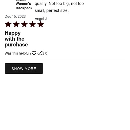
quality. Not too big, not too
Women's
Backpack
small, perfect size.
Dec 15, 2023
Angel Jj
Rated
5
Happy
out
with the
purchase
of
5
0
0
Was this helpful?
SHOW MORE