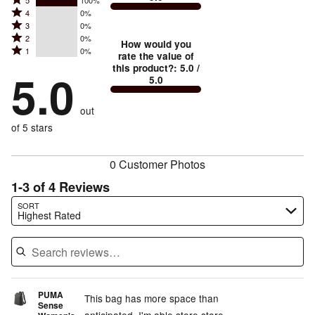
Rated
5
100%
Rated
4
0%
5
Rated
3
0%
4
stars
Rated
2
0%
3
stars
How would you
by
Rated
1
0%
2
stars
rate the value of
by
100%
1
this product?
:
5.0
/
stars
by
5.0
0%
of
5.0
stars
by
0%
of
reviewers
by
0%
of
reviewers
out
0%
of
reviewers
of
of 5 stars
reviewers
reviewers
0 Customer Photos
1-3 of 4 Reviews
Search reviews…
SORT
Highest Rated
PUMA
This bag has more space than
Sense