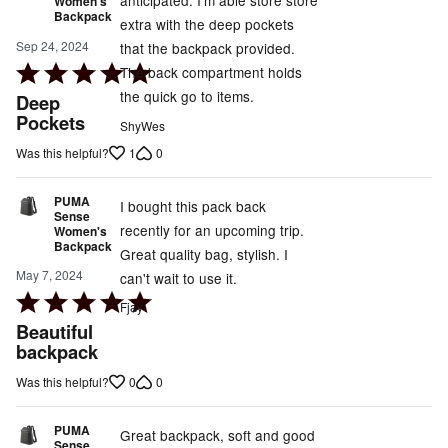
anticipated. I'm able store store
Women's
Backpack
extra with the deep pockets
Sep 24, 2024
that the backpack provided.
Rated
The back compartment holds
5
the quick go to items.
Deep
out
Pockets
ShyWes
of
1
0
Was this helpful?
5
PUMA
I bought this pack back
Sense
recently for an upcoming trip.
Women's
Backpack
Great quality bag, stylish. I
May 7, 2024
can't wait to use it.
Rated
Fjay
5
Beautiful
out
backpack
of
0
0
Was this helpful?
5
PUMA
Great backpack, soft and good
Sense