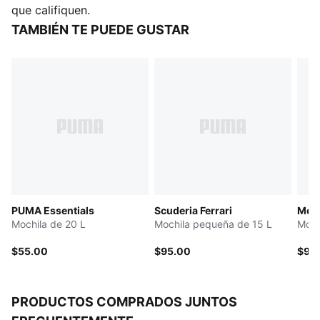
electrónicos
que califiquen.
28.5 cm x 14 cm x 34 cm (10 litros)
TAMBIÉN TE PUEDE GUSTAR
PUMA Essentials
Scuderia Ferrari
Mod
Mochila de 20 L
Mochila pequeña de 15 L
Moch
$55.00
$95.00
$90
PRODUCTOS COMPRADOS JUNTOS