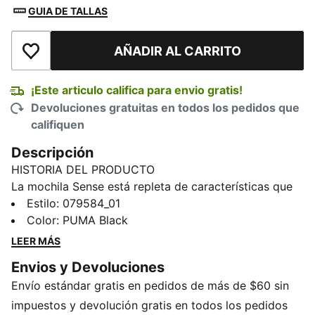
GUIA DE TALLAS
AÑADIR AL CARRITO
Añadir a la lista de deseos
¡Este articulo califica para envio gratis!
Devoluciones gratuitas en todos los pedidos que
califiquen
Descripción
HISTORIA DEL PRODUCTO
La mochila Sense está repleta de características que
la convertirán rápidamente en tu bolso favorito para
Estilo
:
079584_01
las aventuras diarias.
Color
:
PUMA Black
DETALLES
LEER MÁS
Compartimento principal con cremallera
Envios y Devoluciones
Bandas de correa de hombro ajustables
Envío estándar gratis en pedidos de más de $60 sin
Bolsillo interior con cremallera
Compartimento interior acolchado para dispositivos
impuestos y devolución gratis en todos los pedidos