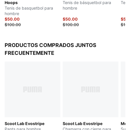
Hoops
Tenis de básquetbol para
Teni
Detalles de la marca Scoot Henderson
Tenis de basquetbol para
hombre
hombre
$50.00
$50.00
$50
$100.00
$100.00
$100
PRODUCTOS COMPRADOS JUNTOS
FRECUENTEMENTE
Scoot Lab Evostripe
Scoot Lab Evostripe
Melo
Pants para hombre
Chamarra con cierre para
Suda