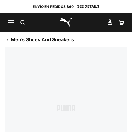
SEE DETAILS
ENVÍO EN PEDIDOS $60
BUSCAR
MI CUE
CA
PUMA.com
Men's Shoes And Sneakers