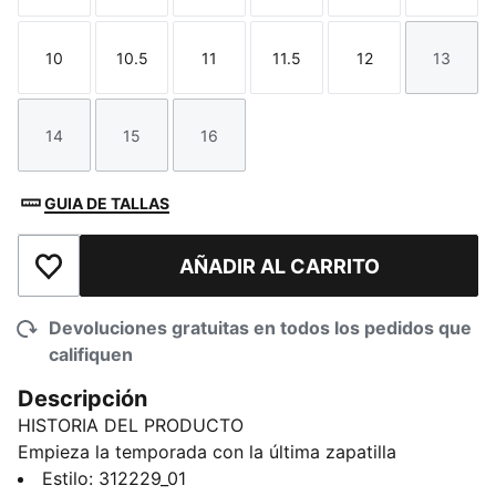
10
10.5
11
11.5
12
13
Talla
Talla
Talla
Talla
Talla
Talla
14
15
16
Talla
Talla
Talla
GUIA DE TALLAS
AÑADIR AL CARRITO
Añadir a la lista de deseos
Devoluciones gratuitas en todos los pedidos que
califiquen
Descripción
HISTORIA DEL PRODUCTO
Empieza la temporada con la última zapatilla
exclusiva de Scoot Henderson, las Scoot Zeros II Gold
Estilo
:
312229_01