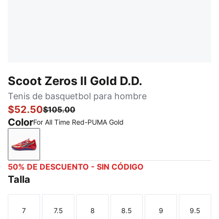
Scoot Zeros II Gold D.D.
Tenis de basquetbol para hombre
$52.50
$105.00
Color
For All Time Red-PUMA Gold
For All Time Red-PUMA Gold
50% DE DESCUENTO - SIN CÓDIGO
Talla
7
7.5
8
8.5
9
9.5
Talla
Talla
Talla
Talla
Talla
Talla