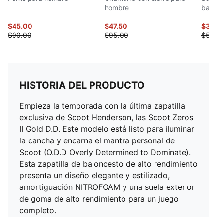
hombre
basq
$45.00
$47.50
$39
$90.00
$95.00
$50
HISTORIA DEL PRODUCTO
Empieza la temporada con la última zapatilla
exclusiva de Scoot Henderson, las Scoot Zeros
II Gold D.D. Este modelo está listo para iluminar
la cancha y encarna el mantra personal de
Scoot (O.D.D Overly Determined to Dominate).
Esta zapatilla de baloncesto de alto rendimiento
presenta un diseño elegante y estilizado,
amortiguación NITROFOAM y una suela exterior
de goma de alto rendimiento para un juego
completo.