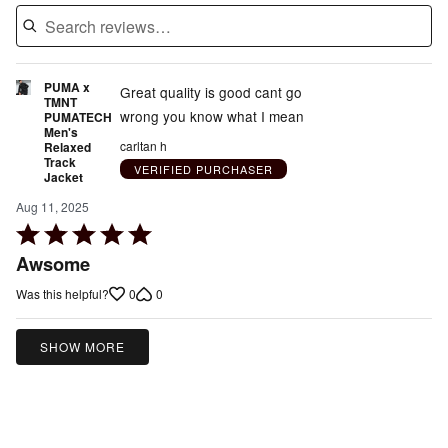
PUMA x
Great quality is good cant go
TMNT
wrong you know what I mean
PUMATECH
Men's
carltan h
Relaxed
Track
VERIFIED PURCHASER
Jacket
Aug 11, 2025
Rated
5
Awsome
out
0
0
Was this helpful?
of
5
SHOW MORE