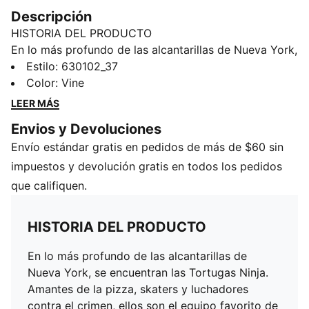
Descripción
HISTORIA DEL PRODUCTO
En lo más profundo de las alcantarillas de Nueva York,
se encuentran las Tortugas Ninja. Amantes de la pizza,
Estilo
:
630102_37
skaters y luchadores contra el crimen, ellos son el
Color
:
Vine
equipo favorito de todos. Esta chamarra luce una
LEER MÁS
estampa inspirada en el caparazón de una tortuga,
Envios y Devoluciones
bolsillos con cierre, cuello alto y cierre con un original
Envío estándar gratis en pedidos de más de $60 sin
tirador. Deja salir al héroe que llevas dentro y haz que
cada movimiento sea legendario con PUMA.
impuestos y devolución gratis en todos los pedidos
CARACTERÍSTICAS Y BENEFICIOS
que califiquen.
Producto fabricado con al menos un 90% de
materiales reciclados
HISTORIA DEL PRODUCTO
DETALLES
Corte holgado
En lo más profundo de las alcantarillas de
Tela antidesgarro de 57g
Nueva York, se encuentran las Tortugas Ninja.
Bolsillos laterales
Amantes de la pizza, skaters y luchadores
Cuello alto
contra el crimen, ellos son el equipo favorito de