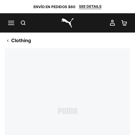
SEE DETAILS
ENVÍO EN PEDIDOS $60
BUSCAR
MI CUE
CA
PUMA.com
Clothing