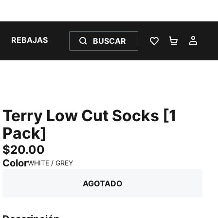
REBAJAS
BUSCAR
LISTA DE DESE
CARRITO 
MI C
Terry Low Cut Socks [1
Pack]
$20.00
Color
:
agotado
WHITE / GREY
AGOTADO