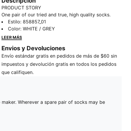
Descripción
PRODUCT STORY
One pair of our tried and true, high quality socks.
Throw these in your car, your gym bag, behind your
Estilo
:
858857_01
coffee maker. Wherever a spare pair of socks may be
Color
:
WHITE / GREY
needed, make sure they're these.
LEER MÁS
DETAILS
Envios y Devoluciones
Includes 1 pair
Envío estándar gratis en pedidos de más de $60 sin
Low cut
PUMA Cat logo on foot
impuestos y devolución gratis en todos los pedidos
que califiquen.
ee maker. Wherever a spare pair of socks may be