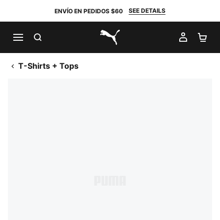
SEE DETAILS
ENVÍO EN PEDIDOS $60
BUSCAR
MI CUE
CA
PUMA.com
T-Shirts + Tops