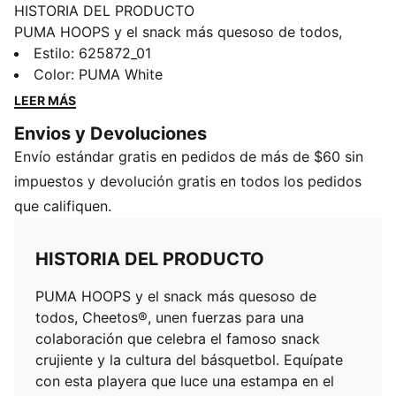
HISTORIA DEL PRODUCTO
PUMA HOOPS y el snack más quesoso de todos,
Cheetos®, unen fuerzas para una colaboración que
Estilo
:
625872_01
celebra el famoso snack crujiente y la cultura del
Color
:
PUMA White
básquetbol. Equípate con esta playera que luce una
LEER MÁS
estampa en el pecho de Chester Cheetah y nuestra
Envios y Devoluciones
mascota Hoops.
Envío estándar gratis en pedidos de más de $60 sin
CARACTERÍSTICAS Y BENEFICIOS
Producto fabricado con al menos un 20% de
impuestos y devolución gratis en todos los pedidos
materiales reciclados.
que califiquen.
DETALLES
Corte holgado
HISTORIA DEL PRODUCTO
Jersey simple de 210g
Cuello redondo
PUMA HOOPS y el snack más quesoso de
Mangas cortas
todos, Cheetos®, unen fuerzas para una
Con marca PUMA x CHEETOS
colaboración que celebra el famoso snack
crujiente y la cultura del básquetbol. Equípate
con esta playera que luce una estampa en el