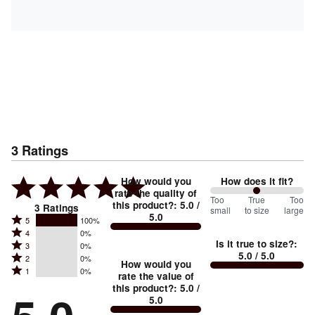
3
Ratings
How would you
How does it fit?
rate the quality of
100
Too
%
True
Too
this product?
:
5.0
/
3
Ratings
small
to size
large
5.0
between
Rated
5
100%
Rated
Too
4
0%
5
Is it true to size?
:
Rated
3
0%
4
small
stars
5.0
/ 5.0
Rated
2
0%
3
stars
How would you
by
and
Rated
1
0%
2
stars
rate the value of
by
100%
True
1
this product?
:
5.0
/
stars
by
0%
of
5.0
stars
to
by
0%
of
reviewers