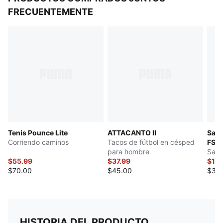
FRECUENTEMENTE
Tenis Pounce Lite
ATTACANTO II
Sand
Corriendo caminos
Tacos de fútbol en césped
FS
para hombre
Sand
$55.99
$37.99
$19
$70.00
$45.00
$38
HISTORIA DEL PRODUCTO