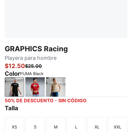
GRAPHICS Racing
Playera para hombre
$12.50
$25.00
Color
PUMA Black
PUMA Black
Red Fire
Alpine Snow
50% DE DESCUENTO - SIN CÓDIGO
Talla
XS
S
M
L
XL
XXL
Talla
Talla
Talla
Talla
Talla
Talla