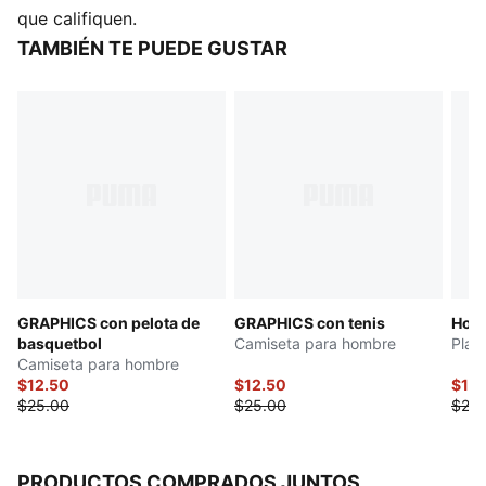
Material principal: Jersey de punto sencillo
que califiquen.
Cuello: Redondo
TAMBIÉN TE PUEDE GUSTAR
Manga corta
Largo: regular
GRAPHICS con pelota de
GRAPHICS con tenis
Hous
basquetbol
Camiseta para hombre
Play
Camiseta para hombre
$12.50
$12.50
$12.
$25.00
$25.00
$25.
PRODUCTOS COMPRADOS JUNTOS