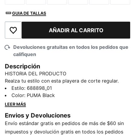
GUIA DE TALLAS
AÑADIR AL CARRITO
Añadir a la lista de deseos
Devoluciones gratuitas en todos los pedidos que
califiquen
Descripción
HISTORIA DEL PRODUCTO
Realza tu estilo con esta playera de corte regular.
Hecha de algodón suave, muestra gráficos audaces
Estilo
:
688898_01
inspirados en las carreras que agregan energía
Color
:
PUMA Black
dinámica a tu estilo diario. Ya sea que estés en la calle
LEER MÁS
o relajándote junto a la pista, este es tu imprescindible
Envios y Devoluciones
para un estilo PUMA sin esfuerzo.
Envío estándar gratis en pedidos de más de $60 sin
DETALLES
Corte: regular
impuestos y devolución gratis en todos los pedidos