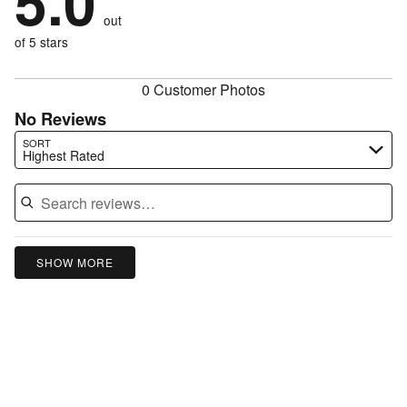
5.0
by
size
0%
of
reviewers
out
0%
of
reviewers
of
of 5 stars
reviewers
reviewers
0 Customer Photos
No Reviews
Search reviews…
SORT
Highest Rated
SHOW MORE