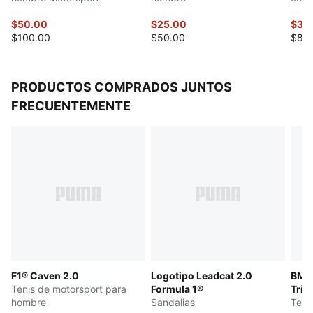
$50.00
$25.00
$32
$100.00
$50.00
$80
PRODUCTOS COMPRADOS JUNTOS
FRECUENTEMENTE
F1® Caven 2.0
Logotipo Leadcat 2.0
BMW
Tenis de motorsport para
Formula 1®
Trini
hombre
Sandalias
Teni