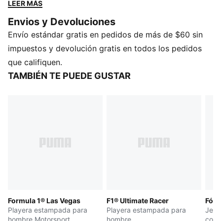
tapeta de botones, presenta estampas llamativas, la
LEER MÁS
marca Fórmula 1 y el ícono PUMA Cat. Perfectos para
Envios y Devoluciones
el día de la carrera o para moverse fuera de la pista.
Envío estándar gratis en pedidos de más de $60 sin
El estilo deportivo de PUMA, siempre a la vanguardia.
DETALLES
impuestos y devolución gratis en todos los pedidos
Corte: regular
que califiquen.
Material principal: Tejido de seda
TAMBIÉN TE PUEDE GUSTAR
Cuello: cuello clásico
Manga corta
Cierre: Abertura con botones
Formula 1® Las Vegas
F1® Ultimate Racer
Fórm
Playera estampada para
Playera estampada para
Jers
hombre Motorsport
hombre
cort