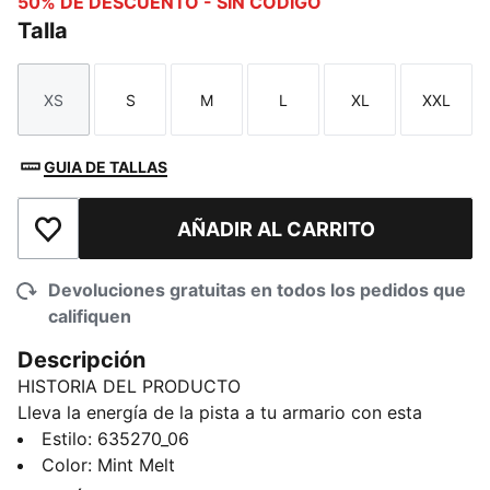
50% DE DESCUENTO - SIN CÓDIGO
Talla
XS
S
M
L
XL
XXL
Talla
Talla
Talla
Talla
Talla
Talla
GUIA DE TALLAS
AÑADIR AL CARRITO
Añadir a la lista de deseos
Devoluciones gratuitas en todos los pedidos que
califiquen
Descripción
HISTORIA DEL PRODUCTO
Lleva la energía de la pista a tu armario con esta
atrevida silueta inspirada en el streetwear.
Estilo
:
635270_06
Confeccionada en sarga de primera calidad con
Color
:
Mint Melt