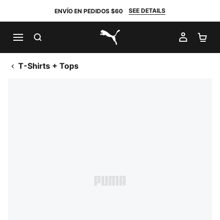
SEE DETAILS
ENVÍO EN PEDIDOS $60
BUSCAR
MI CUE
CA
PUMA.com
T-Shirts + Tops