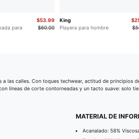
$53.99
King
$2
pada para
$60.00
Playera para hombre
$5
s a las calles. Con toques techwear, actitud de principios d
con líneas de corte contorneadas y un tacto suave: solo ti
MATERIAL DE INFO
Acanalado: 58% Viscosa