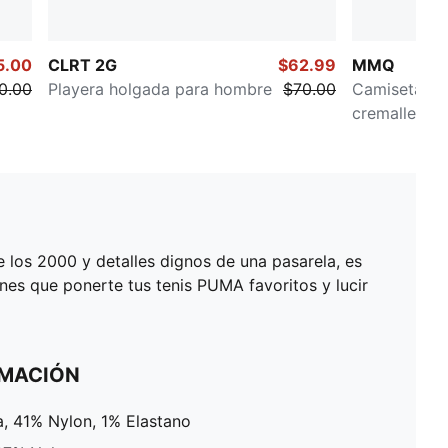
5.00
CLRT 2G
$62.99
MMQ
0.00
Playera holgada para hombre
$70.00
Camiseta co
cremallera 
e los 2000 y detalles dignos de una pasarela, es
enes que ponerte tus tenis PUMA favoritos y lucir
RMACIÓN
, 41% Nylon, 1% Elastano