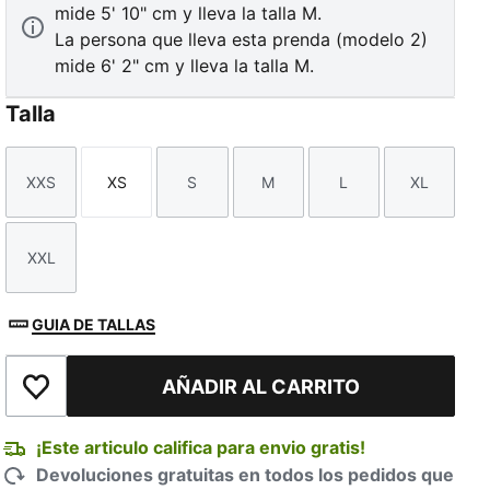
mide 5' 10" cm y lleva la talla M.
La persona que lleva esta prenda (modelo 2)
mide 6' 2" cm y lleva la talla M.
Talla
XXS
XS
S
M
L
XL
Talla
Talla
Talla
Talla
Talla
Talla
XXL
Talla
GUIA DE TALLAS
AÑADIR AL CARRITO
Añadir a la lista de deseos
¡Este articulo califica para envio gratis!
Devoluciones gratuitas en todos los pedidos que