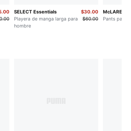
5.00
SELECT Essentials
$30.00
McLAREN R
0.00
Playera de manga larga para
$60.00
Pants para 
hombre