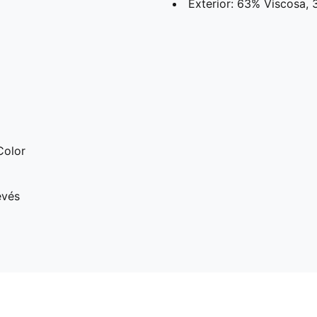
Exterior: 63% Viscosa,
Color
evés