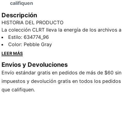
califiquen
Descripción
HISTORIA DEL PRODUCTO
La colección CLRT lleva la energía de los archivos a
las calles. Con toques techwear, actitud de principios
Estilo
:
634774_96
de los 2000 y detalles dignos de una pasarela, es
Color
:
Pebble Gray
toda una declaración visual. Esta playera cuenta con
LEER MÁS
líneas de corte contorneadas y un tacto suave: solo
Envios y Devoluciones
tienes que ponerte tus tenis PUMA favoritos y lucir el
Envío estándar gratis en pedidos de más de $60 sin
look.
DETALLES
impuestos y devolución gratis en todos los pedidos
Corte: holgado
que califiquen.
Tipo de material principal: sudadera
Cuello: redondo
Mangas cortas
Largo: regular