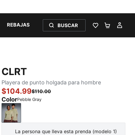
REBAJAS
BUSCAR
LISTA DE DESE
CARRITO 
MI C
CLRT
Playera de punto holgada para hombre
$104.99
$110.00
Color
Pebble Gray
Pebble Gray
La persona que lleva esta prenda (modelo 1)